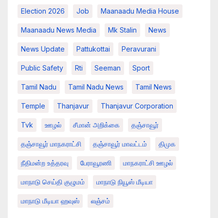
Election 2026
Job
Maanaadu Media House
Maanaadu News Media
Mk Stalin
News
News Update
Pattukottai
Peravurani
Public Safety
Rti
Seeman
Sport
Tamil Nadu
Tamil Nadu News
Tamil News
Temple
Thanjavur
Thanjavur Corporation
Tvk
ஊழல்
சீமான் அறிக்கை
தஞ்சாவூர்
தஞ்சாவூர் மாநகராட்சி
தஞ்சாவூர் மாவட்டம்
திமுக
நீதிமன்ற உத்தரவு
பேராவூரணி
மாநகராட்சி ஊழல்
மாநாடு செய்தி குழுமம்
மாநாடு நியூஸ் மீடியா
மாநாடு மீடியா ஹவுஸ்
லஞ்சம்