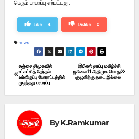
பெரும் பரபரப்பு ஏற்பட்டது.
Like
4
Dislike
0
news
தஞ்சை திமுகவில்
இபிஎஸ் தரப்பு மகிழ்ச்சி
Post
உட்கட்சித் தேர்தல்
ஜூலை 11 அதிமுக பொது
உள்ளிருப்பு போராட்டத்தில்
குழுவிற்கு தடை இல்லை
navigation
முடிந்தது பரபரப்பு
By
K.Ramkumar