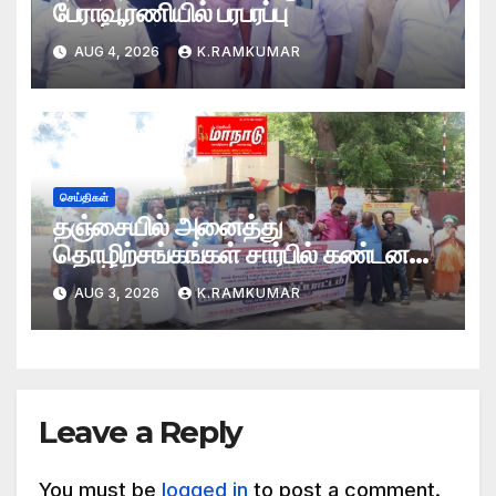
பேராவூரணியில் பரபரப்பு
AUG 4, 2026
K.RAMKUMAR
செய்திகள்
தஞ்சையில் அனைத்து
தொழிற்சங்கங்கள் சார்பில் கண்டன
ஆர்ப்பாட்டம்
AUG 3, 2026
K.RAMKUMAR
Leave a Reply
You must be
logged in
to post a comment.