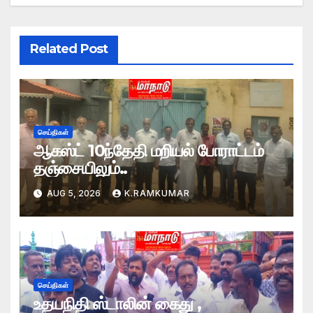
Related Post
செய்திகள்
ஆகஸ்ட் 10ந்தேதி மறியல் போராட்டம்
தஞ்சையிலும்..
AUG 5, 2026
K.RAMKUMAR
செய்திகள்
உதயநிதி ஸ்டாலின் கைது ,