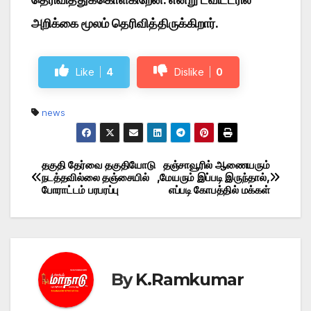
அறிக்கை மூலம் தெரிவித்திருக்கிறார்.
Like
4
Dislike
0
news
தகுதி தேர்வை தகுதியோடு
தஞ்சாவூரில் ஆணையரும்
Post
நடத்தவில்லை தஞ்சையில்
,மேயரும் இப்படி இருந்தால்,
போராட்டம் பரபரப்பு
எப்படி கோபத்தில் மக்கள்
navigation
By
K.Ramkumar