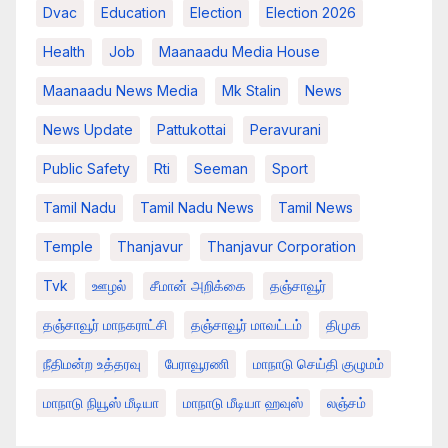
Dvac
Education
Election
Election 2026
Health
Job
Maanaadu Media House
Maanaadu News Media
Mk Stalin
News
News Update
Pattukottai
Peravurani
Public Safety
Rti
Seeman
Sport
Tamil Nadu
Tamil Nadu News
Tamil News
Temple
Thanjavur
Thanjavur Corporation
Tvk
ஊழல்
சீமான் அறிக்கை
தஞ்சாவூர்
தஞ்சாவூர் மாநகராட்சி
தஞ்சாவூர் மாவட்டம்
திமுக
நீதிமன்ற உத்தரவு
பேராவூரணி
மாநாடு செய்தி குழுமம்
மாநாடு நியூஸ் மீடியா
மாநாடு மீடியா ஹவுஸ்
லஞ்சம்