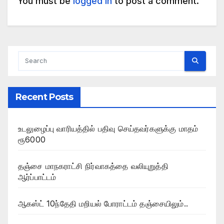
You must be
logged in
to post a comment.
Recent Posts
உடலுழைப்பு வாரியத்தில் பதிவு செய்தவர்களுக்கு மாதம்
ரூ6000
தஞ்சை மாநகராட்சி நிர்வாகத்தை வலியுறுத்தி
ஆர்ப்பாட்டம்
ஆகஸ்ட் 10ந்தேதி மறியல் போராட்டம் தஞ்சையிலும்..