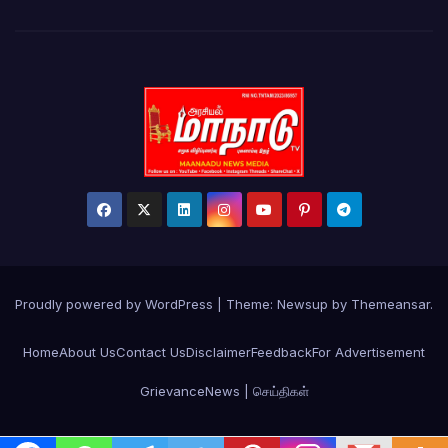
Proudly powered by WordPress
|
Theme:
Newsup
by
Themeansar
.
Home
About Us
Contact Us
Disclaimer
Feedback
For Advertisement
Grievance
News | செய்திகள்