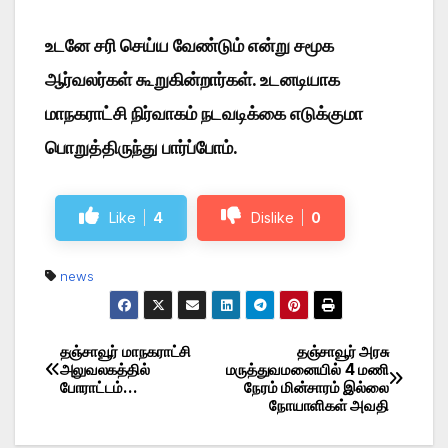
உடனே சரி செய்ய வேண்டும் என்று சமூக
ஆர்வலர்கள் கூறுகின்றார்கள். உடனடியாக
மாநகராட்சி நிர்வாகம் நடவடிக்கை எடுக்குமா
பொறுத்திருந்து பார்ப்போம்.
Like
4
Dislike
0
news
தஞ்சாவூர் மாநகராட்சி
தஞ்சாவூர் அரசு
Post
அலுவலகத்தில்
மருத்துவமனையில் 4 மணி
போராட்டம்…
நேரம் மின்சாரம் இல்லை
navigation
நோயாளிகள் அவதி