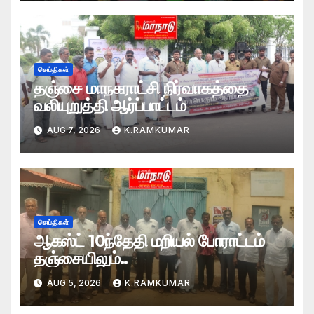
செய்திகள்
தஞ்சை மாநகராட்சி நிர்வாகத்தை
வலியுறுத்தி ஆர்ப்பாட்டம்
AUG 7, 2026
K.RAMKUMAR
செய்திகள்
ஆகஸ்ட் 10ந்தேதி மறியல் போராட்டம்
தஞ்சையிலும்..
AUG 5, 2026
K.RAMKUMAR