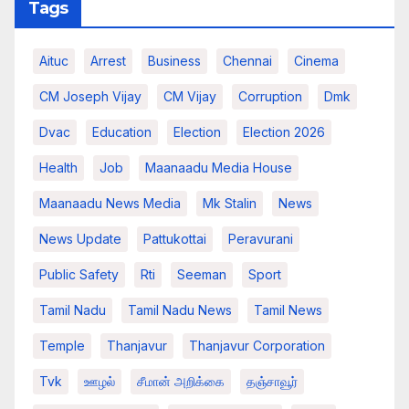
Tags
Aituc
Arrest
Business
Chennai
Cinema
CM Joseph Vijay
CM Vijay
Corruption
Dmk
Dvac
Education
Election
Election 2026
Health
Job
Maanaadu Media House
Maanaadu News Media
Mk Stalin
News
News Update
Pattukottai
Peravurani
Public Safety
Rti
Seeman
Sport
Tamil Nadu
Tamil Nadu News
Tamil News
Temple
Thanjavur
Thanjavur Corporation
Tvk
ஊழல்
சீமான் அறிக்கை
தஞ்சாவூர்