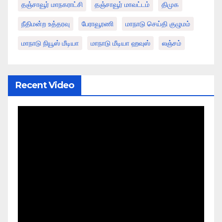
தஞ்சாவூர் மாநகராட்சி
தஞ்சாவூர் மாவட்டம்
திமுக
நீதிமன்ற உத்தரவு
பேராவூரணி
மாநாடு செய்தி குழுமம்
மாநாடு நியூஸ் மீடியா
மாநாடு மீடியா ஹவுஸ்
லஞ்சம்
Recent Video