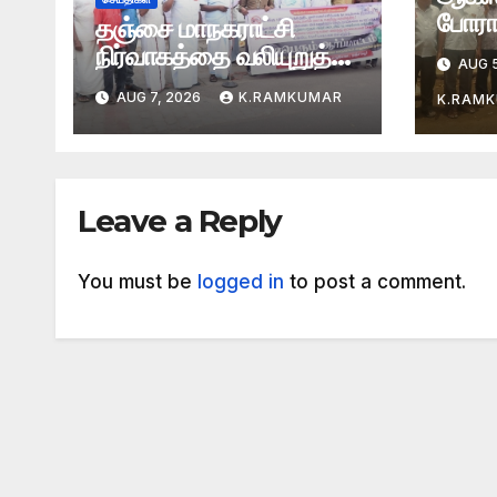
போராட
தஞ்சை மாநகராட்சி
நிர்வாகத்தை வலியுறுத்தி
AUG 5
ஆர்ப்பாட்டம்
AUG 7, 2026
K.RAMKUMAR
K.RAM
Leave a Reply
You must be
logged in
to post a comment.