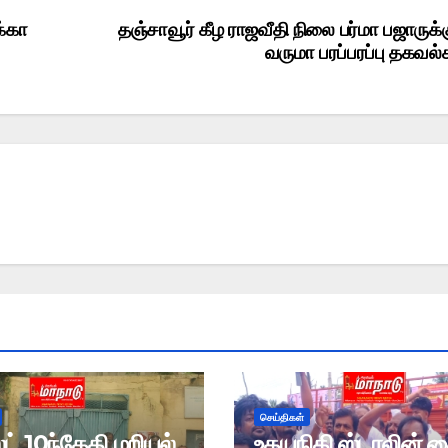
க்கா
தஞ்சாவூர் கீழ ராஜவீதி நிலை பர்மா பஜாருக்க
வருமா பரப்பரப்பு தகவல்
செய்திகள்
் 10ந்தேதி மறியல்
உதயநிதி ஸ்டாலின் 