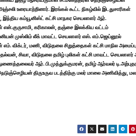
இலக்கிய இதழ் ஆசிரியருமான சி.மகேந்திரன் நெடுஞ்செழியன்
ஞ்சலி உரையாற்றினார். இரங்கல் கூட்ட நிகழ்வில் இடதுசாரிகள்
ந்திய கம்யூனிஸ்ட் கட்சி மாநகர செயலாளர் ஆர்.
ிகள் என்.குருசாமி, கரிகாலன், தஞ்சை இலக்கிய வட்டம்
ியன் முஸ்லிம் லீக் மாவட்ட செயலாளர் எஸ். எம்.ஜெய்னூல்
 எம். விக்டர், மணி, விடுதலை சிறுத்தைகள் கட்சி மாநில அமைப்ப
தல்வன், சிவா, விடுதலை தமிழ் புலிகள் கட்சி மாவட்ட செயலாளர் 
ைத்தலைவர் ஆர். பி.முத்துக்குமரன், தமிழ் ஆர்வலர் டி.அற்புத
ெடுஞ்செழியன் திருஉருவ படத்திற்கு மலர் மாலை அணிவித்து, மல