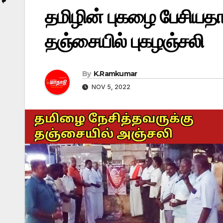
தமிழின் புகழை பேசியதா
தஞ்சையில் புகழஞ்சலி
By
K.Ramkumar
NOV 5, 2022