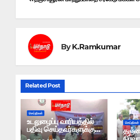
Post
navigation
By
K.Ramkumar
Related Post
செய்திகள்
உடலுழைப்பு வாரியத்தில்
செய்திகள்
பதிவு செய்தவர்களுக்கு
தஞ்ச
மாதம் ரூ6000
நிர்வ