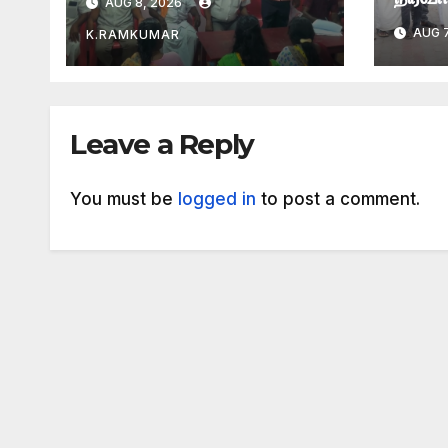
AUG 8, 2026
ஆர்ப்ப
AUG 7
K.RAMKUMAR
Leave a Reply
You must be
logged in
to post a comment.