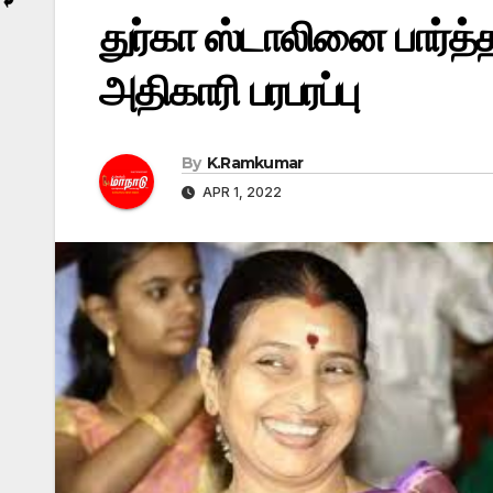
துர்கா ஸ்டாலினை பார்த
அதிகாரி பரபரப்பு
By
K.Ramkumar
APR 1, 2022