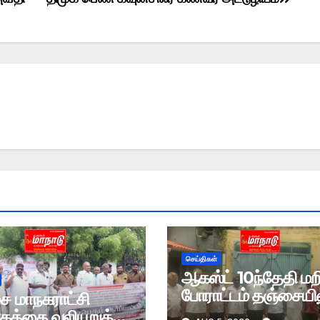
செய்திகள்
ஆகஸ்ட் 10ந்தேதி மற
போராட்டம் தஞ்சையிலு
ை மாநகராட்சி
ாகத்தை வலியுறுத்தி