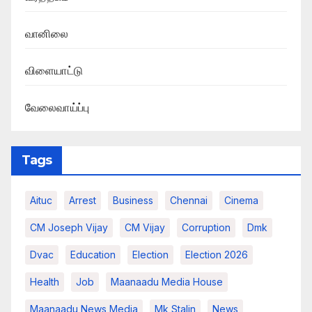
வானிலை
விளையாட்டு
வேலைவாய்ப்பு
Tags
Aituc
Arrest
Business
Chennai
Cinema
CM Joseph Vijay
CM Vijay
Corruption
Dmk
Dvac
Education
Election
Election 2026
Health
Job
Maanaadu Media House
Maanaadu News Media
Mk Stalin
News