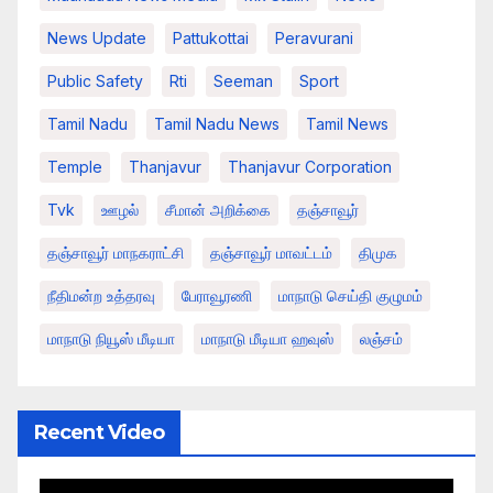
News Update
Pattukottai
Peravurani
Public Safety
Rti
Seeman
Sport
Tamil Nadu
Tamil Nadu News
Tamil News
Temple
Thanjavur
Thanjavur Corporation
Tvk
ஊழல்
சீமான் அறிக்கை
தஞ்சாவூர்
தஞ்சாவூர் மாநகராட்சி
தஞ்சாவூர் மாவட்டம்
திமுக
நீதிமன்ற உத்தரவு
பேராவூரணி
மாநாடு செய்தி குழுமம்
மாநாடு நியூஸ் மீடியா
மாநாடு மீடியா ஹவுஸ்
லஞ்சம்
Recent Video