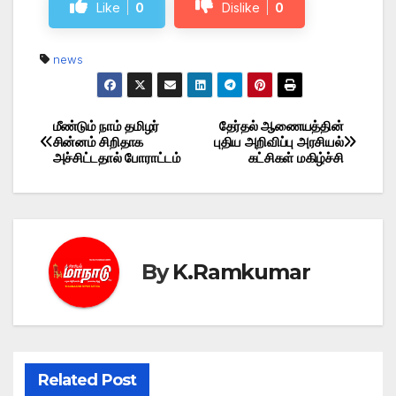
Like
0
Dislike
0
news
மீண்டும் நாம் தமிழர்
தேர்தல் ஆணையத்தின்
Post
சின்னம் சிறிதாக
புதிய அறிவிப்பு அரசியல்
அச்சிட்டதால் போராட்டம்
கட்சிகள் மகிழ்ச்சி
navigation
By
K.Ramkumar
Related Post