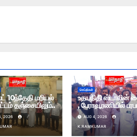
செய்திகள்
் 10ந்தேதி மறியல்
உதயநிதி ஸ்டாலின் 
்டம் தஞ்சையிலும்..
, பேராவூரணியில் பரபர
, 2026
AUG 4, 2026
KUMAR
K.RAMKUMAR