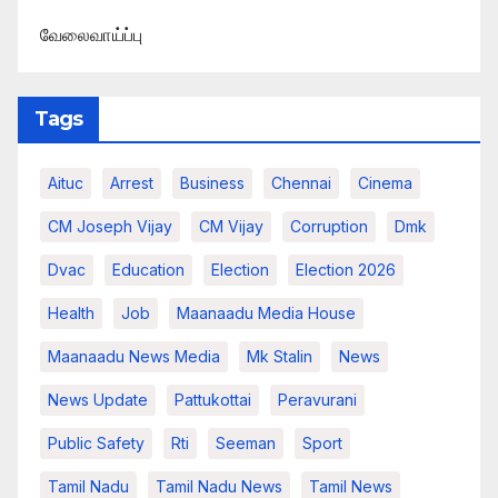
வேலைவாய்ப்பு
Tags
Aituc
Arrest
Business
Chennai
Cinema
CM Joseph Vijay
CM Vijay
Corruption
Dmk
Dvac
Education
Election
Election 2026
Health
Job
Maanaadu Media House
Maanaadu News Media
Mk Stalin
News
News Update
Pattukottai
Peravurani
Public Safety
Rti
Seeman
Sport
Tamil Nadu
Tamil Nadu News
Tamil News