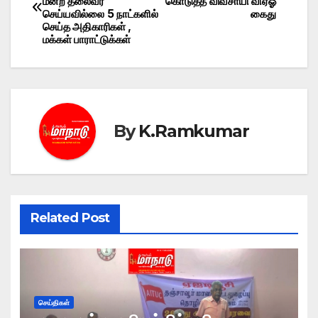
மன்ற தலைவர்
கொடுத்த விவசாயி விஏஓ
navigation
செய்யவில்லை 5 நாட்களில்
கைது
செய்த அதிகாரிகள் ,
மக்கள் பாராட்டுக்கள்
By
K.Ramkumar
Related Post
செய்திகள்