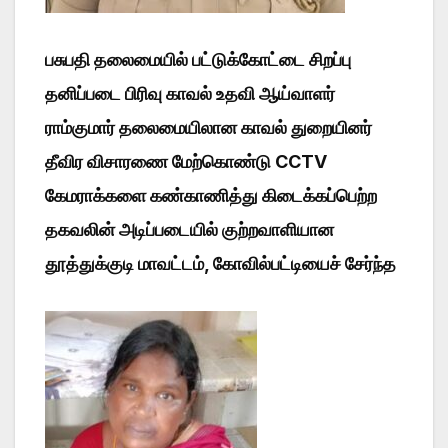
பசுபதி தலைமையில் பட்டுக்கோட்டை சிறப்பு
தனிப்படை பிரிவு காவல் உதவி ஆய்வாளர்
ராம்குமார் தலைமையிலான காவல் துறையினர்
தீவிர விசாரணை மேற்கொண்டு CCTV
கேமராக்களை கண்காணித்து கிடைக்கப்பெற்ற
தகவலின் அடிப்படையில் குற்றவாளியான
தூத்துக்குடி மாவட்டம், கோவில்பட்டியைச் சேர்ந்த