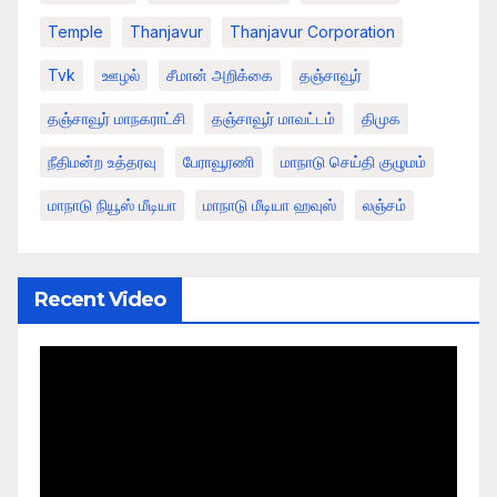
Temple
Thanjavur
Thanjavur Corporation
Tvk
ஊழல்
சீமான் அறிக்கை
தஞ்சாவூர்
தஞ்சாவூர் மாநகராட்சி
தஞ்சாவூர் மாவட்டம்
திமுக
நீதிமன்ற உத்தரவு
பேராவூரணி
மாநாடு செய்தி குழுமம்
மாநாடு நியூஸ் மீடியா
மாநாடு மீடியா ஹவுஸ்
லஞ்சம்
Recent Video