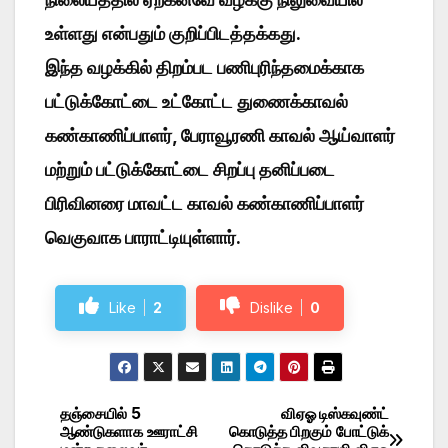
உள்ளது என்பதும் குறிப்பிடத்தக்கது.
இந்த வழக்கில் திறம்பட பணிபுரிந்தமைக்காக
பட்டுக்கோட்டை உட்கோட்ட துணைக்காவல்
கண்காணிப்பாளர், பேராவூரணி காவல் ஆய்வாளர்
மற்றும் பட்டுக்கோட்டை சிறப்பு தனிப்படை
பிரிவினரை மாவட்ட காவல் கண்காணிப்பாளர்
வெகுவாக பாராட்டியுள்ளார்.
Like
2
Dislike
0
தஞ்சையில் 5
விஏஓ டிஸ்கவுண்ட்
Post
ஆண்டுகளாக ஊராட்சி
கொடுத்த பிறகும் போட்டுக்