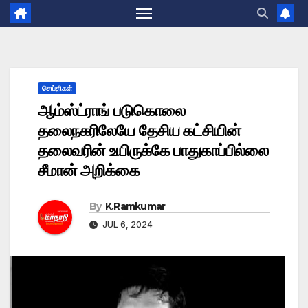
செய்திகள்
ஆம்ஸ்ட்ராங் படுகொலை
தலைநகரிலேயே தேசிய கட்சியின்
தலைவரின் உயிருக்கே பாதுகாப்பில்லை
சீமான் அறிக்கை
By
K.Ramkumar
JUL 6, 2024