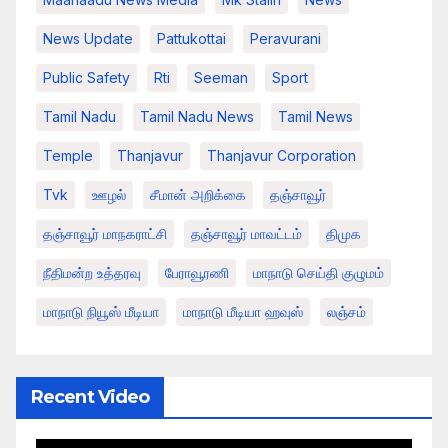
News Update
Pattukottai
Peravurani
Public Safety
Rti
Seeman
Sport
Tamil Nadu
Tamil Nadu News
Tamil News
Temple
Thanjavur
Thanjavur Corporation
Tvk
ஊழல்
சீமான் அறிக்கை
தஞ்சாவூர்
தஞ்சாவூர் மாநகராட்சி
தஞ்சாவூர் மாவட்டம்
திமுக
நீதிமன்ற உத்தரவு
பேராவூரணி
மாநாடு செய்தி குழுமம்
மாநாடு நியூஸ் மீடியா
மாநாடு மீடியா ஹவுஸ்
லஞ்சம்
Recent Video