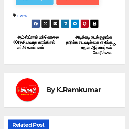
news
ஆம்ஸ்ட்ராங் படுகொலை
அடிக்கடி நடக்குதுங்க
Post
தேசியவாத காங்கிரஸ்
தடுக்க நடவடிக்கை எடுங்க
கட்சி கண்டனம்
சமூக ஆர்வலர்கள்
navigation
கோரிக்கை
By
K.Ramkumar
Related Post