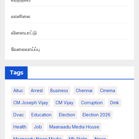
வானிலை
விளையாட்டு
வேலைவாய்ப்பு
Tags
Aituc
Arrest
Business
Chennai
Cinema
CM Joseph Vijay
CM Vijay
Corruption
Dmk
Dvac
Education
Election
Election 2026
Health
Job
Maanaadu Media House
Maanaadu News Media
Mk Stalin
News