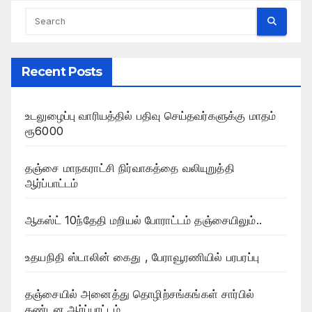
Recent Posts
உடலுழைப்பு வாரியத்தில் பதிவு செய்தவர்களுக்கு மாதம்
ரூ6000
தஞ்சை மாநகராட்சி நிர்வாகத்தை வலியுறுத்தி
ஆர்ப்பாட்டம்
ஆகஸ்ட் 10ந்தேதி மறியல் போராட்டம் தஞ்சையிலும்..
உதயநிதி ஸ்டாலின் கைது , பேராவூரணியில் பரபரப்பு
தஞ்சையில் அனைத்து தொழிற்சங்கங்கள் சார்பில்
கண்டன ஆர்ப்பாட்டம்