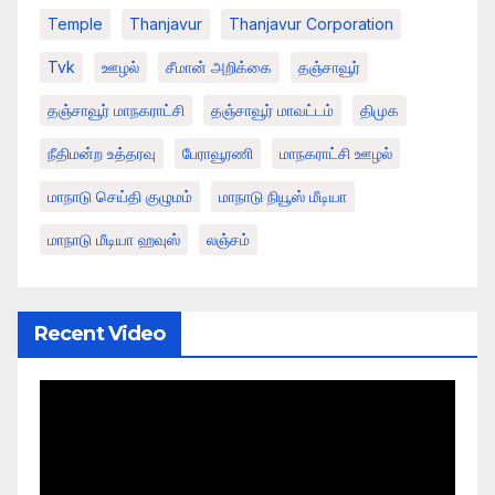
Temple
Thanjavur
Thanjavur Corporation
Tvk
ஊழல்
சீமான் அறிக்கை
தஞ்சாவூர்
தஞ்சாவூர் மாநகராட்சி
தஞ்சாவூர் மாவட்டம்
திமுக
நீதிமன்ற உத்தரவு
பேராவூரணி
மாநகராட்சி ஊழல்
மாநாடு செய்தி குழுமம்
மாநாடு நியூஸ் மீடியா
மாநாடு மீடியா ஹவுஸ்
லஞ்சம்
Recent Video