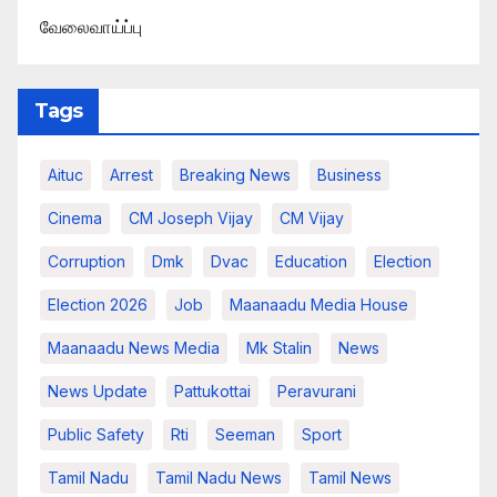
வேலைவாய்ப்பு
Tags
Aituc
Arrest
Breaking News​
Business
Cinema
CM Joseph Vijay
CM Vijay
Corruption
Dmk
Dvac
Education
Election
Election 2026
Job
Maanaadu Media House
Maanaadu News Media
Mk Stalin
News
News Update
Pattukottai
Peravurani
Public Safety
Rti
Seeman
Sport
Tamil Nadu
Tamil Nadu News
Tamil News