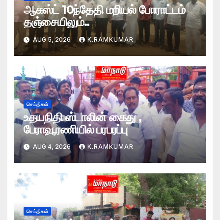
ஆகஸ்ட் 10ந்தேதி மறியல் போராட்டம்
தஞ்சையிலும்..
AUG 5, 2026
K.RAMKUMAR
செய்திகள்
உதயநிதி ஸ்டாலின் கைது ,
பேராவூரணியில் பரபரப்பு
AUG 4, 2026
K.RAMKUMAR
செய்திகள்