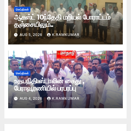
செய்திகள்
ஆகஸ்ட் 10ந்தேதி மறியல் போராட்டம்
தஞ்சையிலும்..
AUG 5, 2026
K.RAMKUMAR
செய்திகள்
உதயநிதி ஸ்டாலின் கைது ,
பேராவூரணியில் பரபரப்பு
AUG 4, 2026
K.RAMKUMAR