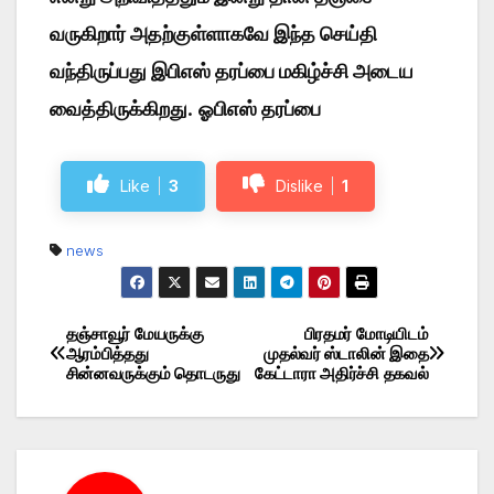
வருகிறார் அதற்குள்ளாகவே இந்த செய்தி
வந்திருப்பது இபிஎஸ் தரப்பை மகிழ்ச்சி அடைய
வைத்திருக்கிறது
.
ஓபிஎஸ் தரப்பை
Like
3
Dislike
1
news
தஞ்சாவூர் மேயருக்கு
பிரதமர் மோடியிடம்
Post
ஆரம்பித்தது
முதல்வர் ஸ்டாலின் இதை
சின்னவருக்கும் தொடருது
கேட்டாரா அதிர்ச்சி தகவல்
navigation