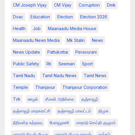
CM Joseph Vijay
CM Vijay
Corruption
Dmk
Dvac
Education
Election
Election 2026
Health
Job
Maanaadu Media House
Maanaadu News Media
Mk Stalin
News
News Update
Pattukottai
Peravurani
Public Safety
Rti
Seeman
Sport
Tamil Nadu
Tamil Nadu News
Tamil News
Temple
Thanjavur
Thanjavur Corporation
Tvk
ஊழல்
சீமான் அறிக்கை
தஞ்சாவூர்
தஞ்சாவூர் மாநகராட்சி
தஞ்சாவூர் மாவட்டம்
திமுக
நீதிமன்ற உத்தரவு
பேராவூரணி
மாநாடு செய்தி குழுமம்
மாநாடு நியூஸ் மீடியா
மாநாடு மீடியா ஹவுஸ்
லஞ்சம்