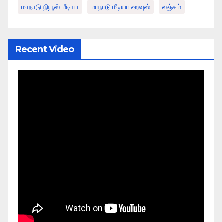
மாநாடு நியூஸ் மீடியா
மாநாடு மீடியா ஹவுஸ்
லஞ்சம்
Recent Video