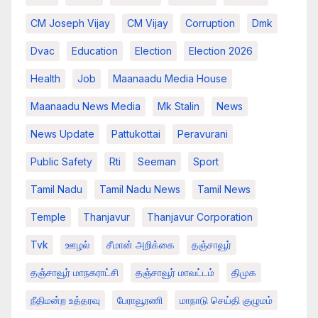
CM Joseph Vijay
CM Vijay
Corruption
Dmk
Dvac
Education
Election
Election 2026
Health
Job
Maanaadu Media House
Maanaadu News Media
Mk Stalin
News
News Update
Pattukottai
Peravurani
Public Safety
Rti
Seeman
Sport
Tamil Nadu
Tamil Nadu News
Tamil News
Temple
Thanjavur
Thanjavur Corporation
Tvk
ஊழல்
சீமான் அறிக்கை
தஞ்சாவூர்
தஞ்சாவூர் மாநகராட்சி
தஞ்சாவூர் மாவட்டம்
திமுக
நீதிமன்ற உத்தரவு
பேராவூரணி
மாநாடு செய்தி குழுமம்