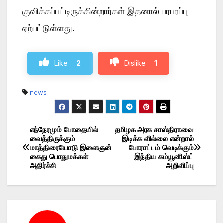
குவிக்கப்பட்டிருக்கின்றார்கள் இதனால் பரபரப்பு
ஏற்பட்டுள்ளது.
Like
2
Dislike
1
news
எந்நேரமும் போதையில்
தமிழக அரசு சாஸ்திராவை
Post
வைத்திருக்கும்
இடிக்க வில்லை என்றால்
மாத்திரையோடு இளைஞன்
போராட்டம் வெடிக்கும்
navigation
கைது பொதுமக்கள்
இந்திய கம்யூனிஸ்ட்
அதிர்ச்சி
அறிவிப்பு