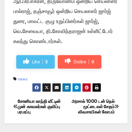
ஆர்.பிரபாகரன், திருவோணம் ஒன்றிய செயலாளர்
பால்ராஜ், தஞ்சாவூர் ஒன்றிய செயலாளர் ஜார்ஜ்
துரை, மாவட்ட குழு உறுப்பினர்கள் ஜார்ஜ்,
வெ.சேவையா, தி.கோவிந்தராஜன் உள்ளிட்டோர்
கலந்து கொண்டார்கள்.
Like
3
Dislike
0
news
சோனியா காந்தி வீட்டின்
அரசால் 1000 டன் நெல்
Post
முன் காவலர்கள் குவிப்பு
மூட்டைகள் சேதம்
பரபரப்பு
விவசாயிகள் கோபம்
navigation