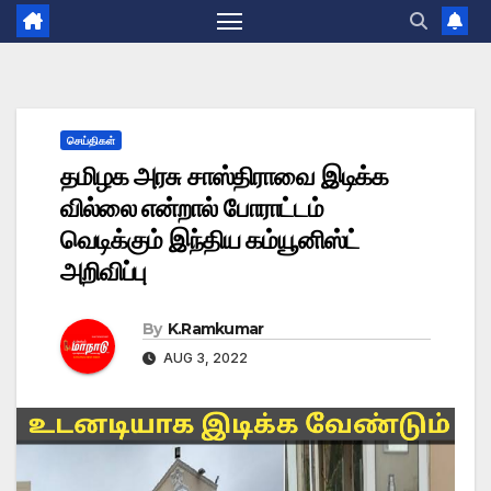
செய்திகள்
தமிழக அரசு சாஸ்திராவை இடிக்க
வில்லை என்றால் போராட்டம்
வெடிக்கும் இந்திய கம்யூனிஸ்ட்
அறிவிப்பு
By
K.Ramkumar
AUG 3, 2022