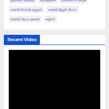
மாநாடு செய்தி குழுமம்
மாநாடு நியூஸ் மீடியா
மாநாடு மீடியா ஹவுஸ்
லஞ்சம்
Recent Video