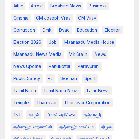
Aituc
Arrest
Breaking News​
Business
Cinema
CM Joseph Vijay
CM Vijay
Corruption
Dmk
Dvac
Education
Election
Election 2026
Job
Maanaadu Media House
Maanaadu News Media
Mk Stalin
News
News Update
Pattukottai
Peravurani
Public Safety
Rti
Seeman
Sport
Tamil Nadu
Tamil Nadu News
Tamil News
Temple
Thanjavur
Thanjavur Corporation
Tvk
ஊழல்
சீமான் அறிக்கை
தஞ்சாவூர்
தஞ்சாவூர் மாநகராட்சி
தஞ்சாவூர் மாவட்டம்
திமுக
நீதிமன்ற உத்தரவு
பேராவூரணி
மாநகராட்சி ஊழல்