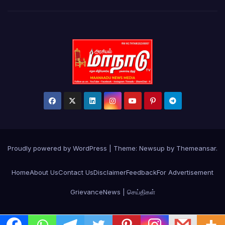
Proudly powered by WordPress
|
Theme: Newsup by
Themeansar
.
Home
About Us
Contact Us
Disclaimer
Feedback
For Advertisement
Grievance
News | செய்திகள்