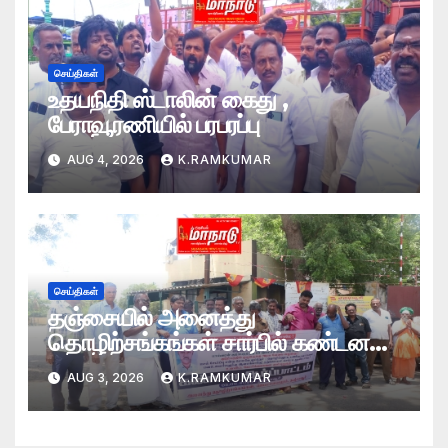
செய்திகள்
உதயநிதி ஸ்டாலின் கைது ,
பேராவூரணியில் பரபரப்பு
AUG 4, 2026
K.RAMKUMAR
செய்திகள்
தஞ்சையில் அனைத்து
தொழிற்சங்கங்கள் சார்பில் கண்டன
ஆர்ப்பாட்டம்
AUG 3, 2026
K.RAMKUMAR