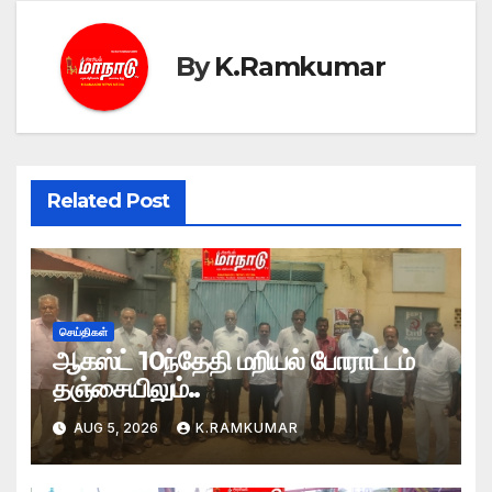
By
K.Ramkumar
Related Post
செய்திகள்
ஆகஸ்ட் 10ந்தேதி மறியல் போராட்டம்
தஞ்சையிலும்..
AUG 5, 2026
K.RAMKUMAR