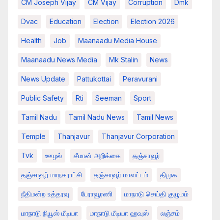
CM Joseph Vijay
CM Vijay
Corruption
Dmk
Dvac
Education
Election
Election 2026
Health
Job
Maanaadu Media House
Maanaadu News Media
Mk Stalin
News
News Update
Pattukottai
Peravurani
Public Safety
Rti
Seeman
Sport
Tamil Nadu
Tamil Nadu News
Tamil News
Temple
Thanjavur
Thanjavur Corporation
Tvk
ஊழல்
சீமான் அறிக்கை
தஞ்சாவூர்
தஞ்சாவூர் மாநகராட்சி
தஞ்சாவூர் மாவட்டம்
திமுக
நீதிமன்ற உத்தரவு
பேராவூரணி
மாநாடு செய்தி குழுமம்
மாநாடு நியூஸ் மீடியா
மாநாடு மீடியா ஹவுஸ்
லஞ்சம்