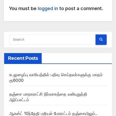
You must be
logged in
to post a comment.
Recent Posts
உடலுழைப்பு வாரியத்தில் பதிவு செய்தவர்களுக்கு மாதம்
ரூ6000
தஞ்சை மாநகராட்சி நிர்வாகத்தை வலியுறுத்தி
ஆர்ப்பாட்டம்
ஆகஸ்ட் 10ந்தேதி மறியல் போராட்டம் தஞ்சையிலும்..