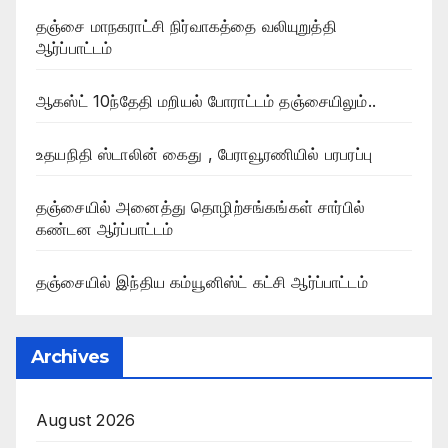
தஞ்சை மாநகராட்சி நிர்வாகத்தை வலியுறுத்தி
ஆர்ப்பாட்டம்
ஆகஸ்ட் 10ந்தேதி மறியல் போராட்டம் தஞ்சையிலும்..
உதயநிதி ஸ்டாலின் கைது , பேராவூரணியில் பரபரப்பு
தஞ்சையில் அனைத்து தொழிற்சங்கங்கள் சார்பில்
கண்டன ஆர்ப்பாட்டம்
தஞ்சையில் இந்திய கம்யூனிஸ்ட் கட்சி ஆர்ப்பாட்டம்
Archives
August 2026