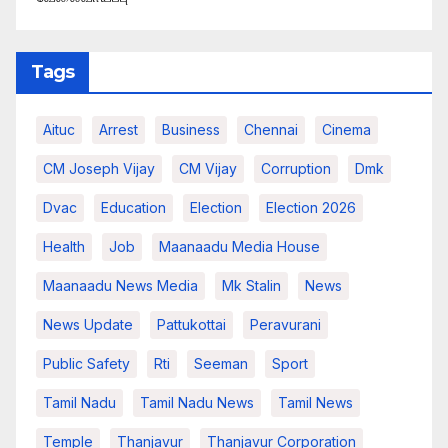
Tags
Aituc
Arrest
Business
Chennai
Cinema
CM Joseph Vijay
CM Vijay
Corruption
Dmk
Dvac
Education
Election
Election 2026
Health
Job
Maanaadu Media House
Maanaadu News Media
Mk Stalin
News
News Update
Pattukottai
Peravurani
Public Safety
Rti
Seeman
Sport
Tamil Nadu
Tamil Nadu News
Tamil News
Temple
Thanjavur
Thanjavur Corporation