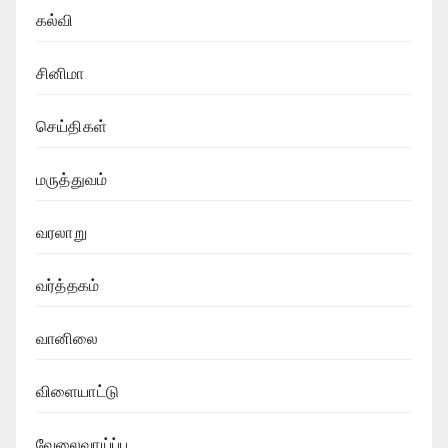
கல்வி
சினிமா
செய்திகள்
மருத்துவம்
வரலாறு
வர்த்தகம்
வானிலை
விளையாட்டு
வேலைவாய்ப்பு