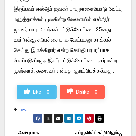
இருப்பவர் எஸ்ஆர் ஜவகர் பாபு நாளையோடு வேட்பு
மனுத்தாக்கல் முடிகின்ற வேளையில் எஸ்ஆர்
ஜவகர் பாபு அவர்கள் பட்டுக்கோட்டை 25வது
வார்டுக்கு சுயேச்சையாக வேட்புமனு தாக்கல்
செய்து இருக்கிறார் என்ற செய்தி பரபரப்பாக
பேசப்படுகிறது. இவர் பட்டுக்கோட்டை நகர்மன்ற
முன்னாள் தலைவர் என்பது குறிப்பிடத்தக்கது.
Like
0
Dislike
0
news
அவசரமாக
கம்யூனிஸ்ட் கட்சியிலும்
Post