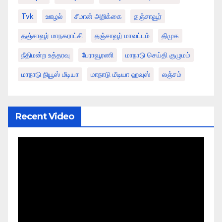
Tvk
ஊழல்
சீமான் அறிக்கை
தஞ்சாவூர்
தஞ்சாவூர் மாநகராட்சி
தஞ்சாவூர் மாவட்டம்
திமுக
நீதிமன்ற உத்தரவு
பேராவூரணி
மாநாடு செய்தி குழுமம்
மாநாடு நியூஸ் மீடியா
மாநாடு மீடியா ஹவுஸ்
லஞ்சம்
Recent Video