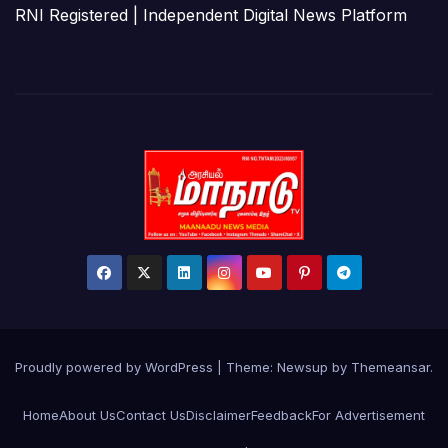
RNI Registered | Independent Digital News Platform
Proudly powered by WordPress
|
Theme:
Newsup
by
Themeansar
.
Home
About Us
Contact Us
Disclaimer
Feedback
For Advertisement