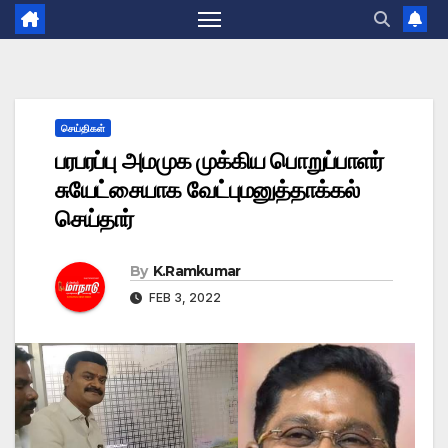
செய்திகள்
பரபரப்பு அமமுக முக்கிய பொறுப்பாளர்
சுயேட்சையாக வேட்புமனுத்தாக்கல்
செய்தார்
By
K.Ramkumar
FEB 3, 2022