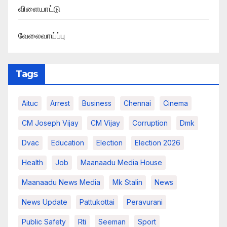
விளையாட்டு
வேலைவாய்ப்பு
Tags
Aituc
Arrest
Business
Chennai
Cinema
CM Joseph Vijay
CM Vijay
Corruption
Dmk
Dvac
Education
Election
Election 2026
Health
Job
Maanaadu Media House
Maanaadu News Media
Mk Stalin
News
News Update
Pattukottai
Peravurani
Public Safety
Rti
Seeman
Sport