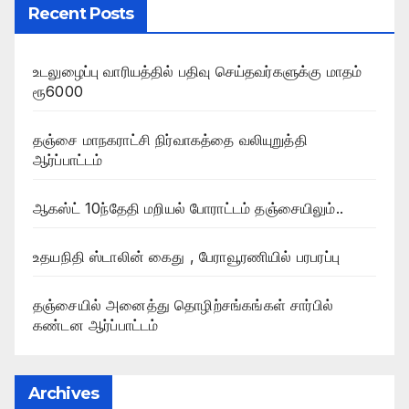
Recent Posts
உடலுழைப்பு வாரியத்தில் பதிவு செய்தவர்களுக்கு மாதம்
ரூ6000
தஞ்சை மாநகராட்சி நிர்வாகத்தை வலியுறுத்தி
ஆர்ப்பாட்டம்
ஆகஸ்ட் 10ந்தேதி மறியல் போராட்டம் தஞ்சையிலும்..
உதயநிதி ஸ்டாலின் கைது , பேராவூரணியில் பரபரப்பு
தஞ்சையில் அனைத்து தொழிற்சங்கங்கள் சார்பில்
கண்டன ஆர்ப்பாட்டம்
Archives