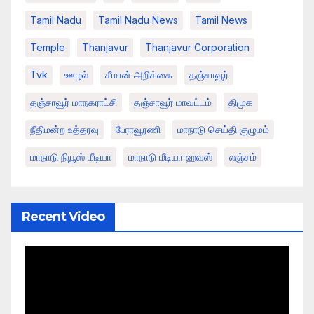
Tamil Nadu
Tamil Nadu News
Tamil News
Temple
Thanjavur
Thanjavur Corporation
Tvk
ஊழல்
சீமான் அறிக்கை
தஞ்சாவூர்
தஞ்சாவூர் மாநகராட்சி
தஞ்சாவூர் மாவட்டம்
திமுக
நீதிமன்ற உத்தரவு
பேராவூரணி
மாநாடு செய்தி குழுமம்
மாநாடு நியூஸ் மீடியா
மாநாடு மீடியா ஹவுஸ்
லஞ்சம்
Recent Video