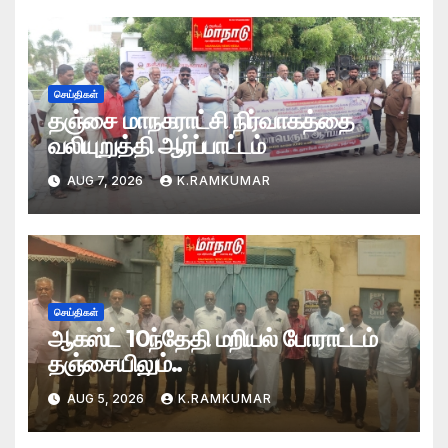
செய்திகள்
தஞ்சை மாநகராட்சி நிர்வாகத்தை
வலியுறுத்தி ஆர்ப்பாட்டம்
AUG 7, 2026
K.RAMKUMAR
செய்திகள்
ஆகஸ்ட் 10ந்தேதி மறியல் போராட்டம்
தஞ்சையிலும்..
AUG 5, 2026
K.RAMKUMAR