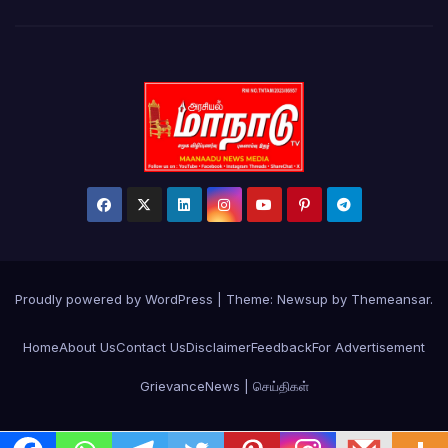
Proudly powered by WordPress
|
Theme:
Newsup
by
Themeansar
.
Home
About Us
Contact Us
Disclaimer
Feedback
For Advertisement
Grievance
News | செய்திகள்