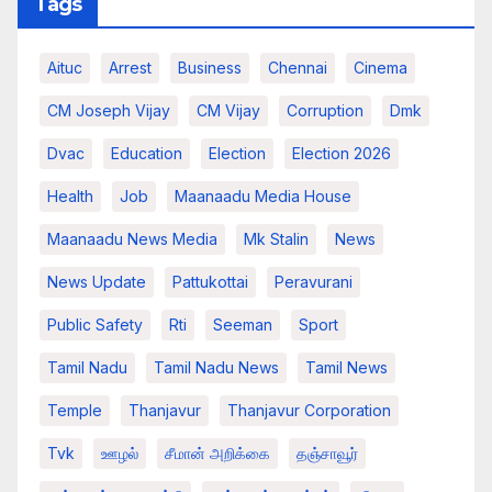
Tags
Aituc
Arrest
Business
Chennai
Cinema
CM Joseph Vijay
CM Vijay
Corruption
Dmk
Dvac
Education
Election
Election 2026
Health
Job
Maanaadu Media House
Maanaadu News Media
Mk Stalin
News
News Update
Pattukottai
Peravurani
Public Safety
Rti
Seeman
Sport
Tamil Nadu
Tamil Nadu News
Tamil News
Temple
Thanjavur
Thanjavur Corporation
Tvk
ஊழல்
சீமான் அறிக்கை
தஞ்சாவூர்