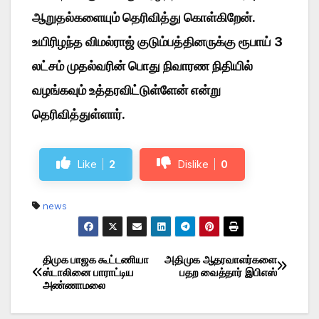
ஆறுதல்களையும் தெரிவித்து கொள்கிறேன்.
உயிரிழந்த விமல்ராஜ் குடும்பத்தினருக்கு ரூபாய் 3
லட்சம் முதல்வரின் பொது நிவாரண நிதியில்
வழங்கவும் உத்தரவிட்டுள்ளேன் என்று
தெரிவித்துள்ளார்.
Like
2
Dislike
0
news
திமுக பாஜக கூட்டணியா
அதிமுக ஆதரவாளர்களை
Post
ஸ்டாலினை பாராட்டிய
பதற வைத்தார் இபிஎஸ்
அண்ணாமலை
navigation