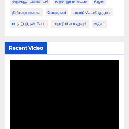
தஞ்சாவூர் மாநகராட்சி
தஞ்சாவூர் மாவட்டம்
திமுக
நீதிமன்ற உத்தரவு
பேராவூரணி
மாநாடு செய்தி குழுமம்
மாநாடு நியூஸ் மீடியா
மாநாடு மீடியா ஹவுஸ்
லஞ்சம்
Recent Video