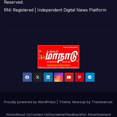
Reserved.
RNI Registered | Independent Digital News Platform
Proudly powered by WordPress
|
Theme:
Newsup
by
Themeansar
.
Home
About Us
Contact Us
Disclaimer
Feedback
For Advertisement