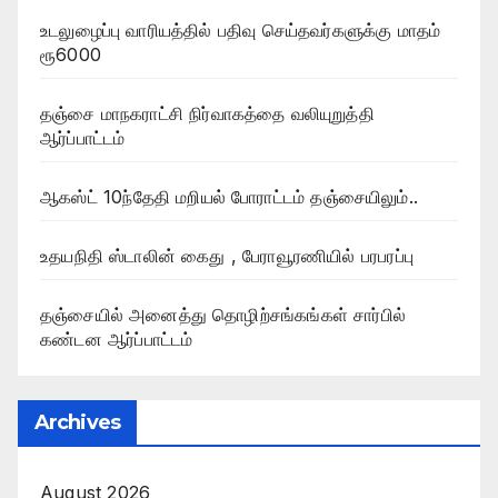
உடலுழைப்பு வாரியத்தில் பதிவு செய்தவர்களுக்கு மாதம்
ரூ6000
தஞ்சை மாநகராட்சி நிர்வாகத்தை வலியுறுத்தி
ஆர்ப்பாட்டம்
ஆகஸ்ட் 10ந்தேதி மறியல் போராட்டம் தஞ்சையிலும்..
உதயநிதி ஸ்டாலின் கைது , பேராவூரணியில் பரபரப்பு
தஞ்சையில் அனைத்து தொழிற்சங்கங்கள் சார்பில்
கண்டன ஆர்ப்பாட்டம்
Archives
August 2026