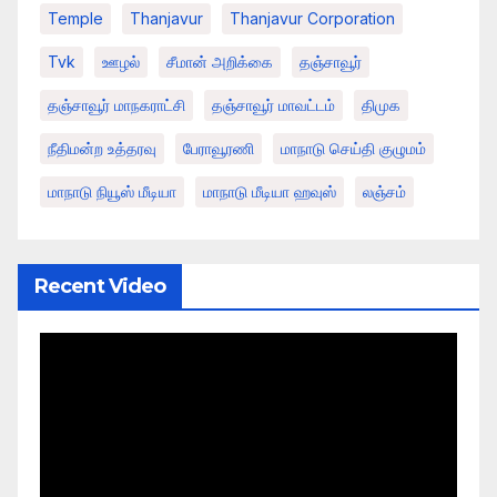
Temple
Thanjavur
Thanjavur Corporation
Tvk
ஊழல்
சீமான் அறிக்கை
தஞ்சாவூர்
தஞ்சாவூர் மாநகராட்சி
தஞ்சாவூர் மாவட்டம்
திமுக
நீதிமன்ற உத்தரவு
பேராவூரணி
மாநாடு செய்தி குழுமம்
மாநாடு நியூஸ் மீடியா
மாநாடு மீடியா ஹவுஸ்
லஞ்சம்
Recent Video