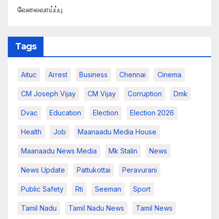
வேலைவாய்ப்பு
Tags
Aituc
Arrest
Business
Chennai
Cinema
CM Joseph Vijay
CM Vijay
Corruption
Dmk
Dvac
Education
Election
Election 2026
Health
Job
Maanaadu Media House
Maanaadu News Media
Mk Stalin
News
News Update
Pattukottai
Peravurani
Public Safety
Rti
Seeman
Sport
Tamil Nadu
Tamil Nadu News
Tamil News