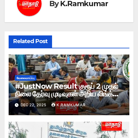
By
K.Ramkumar
Related Post
வேலைவாய்ப்பு
#JustNow Result குரூப் 2 முதல்
நிலை தேர்வு முடிவுகள் அறிய லிங்க்
இணைக்கப்பட்டுள்ளது
DEC 22, 2025
K.RAMKUMAR