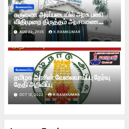
வேலைவாய்ப்பு
கருணை அடிப்படையில் அரசு பணி
விதிமுறை திருத்தம் அரசாணை
வெளியிடு
AUG 22, 2025
K.RAMKUMAR
வேலைவாய்ப்பு
தமிழக அரசின் வேலைவாய்ப்பு தேர்வு
தேதி அறிவிப்பு
OCT 12, 2022
K.RAMKUMAR