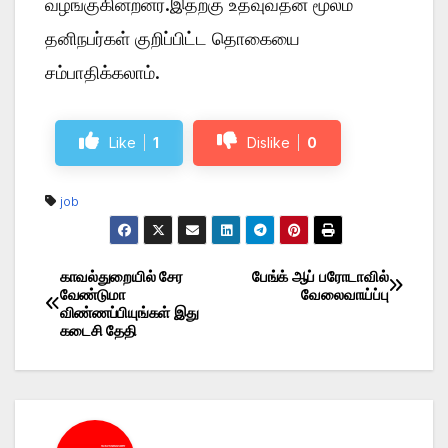
வழங்குகின்றனர்.இதற்கு உதவுவதன் மூலம்
தனிநபர்கள் குறிப்பிட்ட தொகையை
சம்பாதிக்கலாம்.
Like
1
Dislike
0
job
காவல்துறையில் சேர
பேங்க் ஆப் பரோடாவில்
Post
வேண்டுமா
வேலைவாய்ப்பு
விண்ணப்பியுங்கள் இது
navigation
கடைசி தேதி