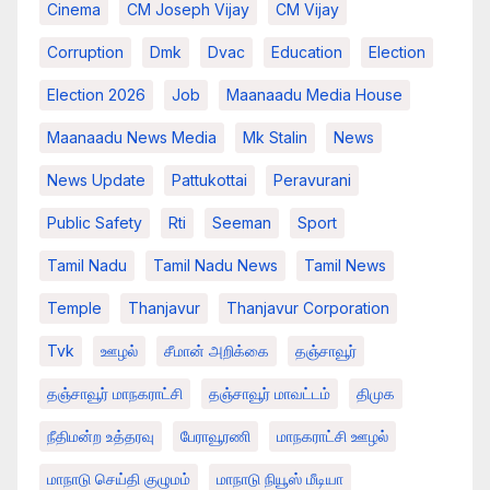
Cinema
CM Joseph Vijay
CM Vijay
Corruption
Dmk
Dvac
Education
Election
Election 2026
Job
Maanaadu Media House
Maanaadu News Media
Mk Stalin
News
News Update
Pattukottai
Peravurani
Public Safety
Rti
Seeman
Sport
Tamil Nadu
Tamil Nadu News
Tamil News
Temple
Thanjavur
Thanjavur Corporation
Tvk
ஊழல்
சீமான் அறிக்கை
தஞ்சாவூர்
தஞ்சாவூர் மாநகராட்சி
தஞ்சாவூர் மாவட்டம்
திமுக
நீதிமன்ற உத்தரவு
பேராவூரணி
மாநகராட்சி ஊழல்
மாநாடு செய்தி குழுமம்
மாநாடு நியூஸ் மீடியா