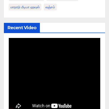
மாநாடு மீடியா ஹவுஸ்
லஞ்சம்
Recent Video