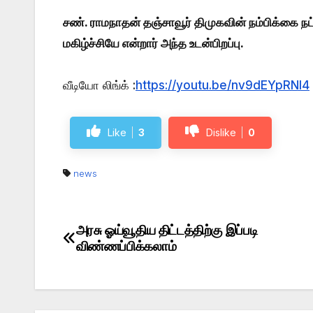
சண். ராமநாதன் தஞ்சாவூர் திமுகவின் நம்பிக்கை நட
மகிழ்ச்சியே என்றார் அந்த உடன்பிறப்பு.
வீடியோ லிங்க் :
https://youtu.be/nv9dEYpRNl4
Like
3
Dislike
0
news
அரசு ஓய்வூதிய திட்டத்திற்கு இப்படி
Post
விண்ணப்பிக்கலாம்
navigation