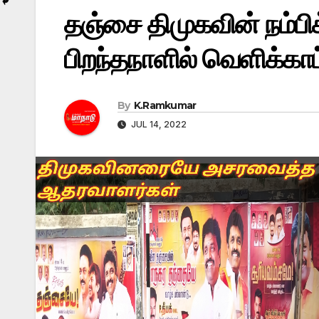
தஞ்சை திமுகவின் நம்பி
பிறந்தநாளில் வெளிக்கா
By
K.Ramkumar
JUL 14, 2022