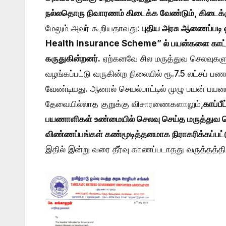
நல்லதொரு நிவாரணம் கிடைக்க வேண்டும், கிடைக்கும்
மேலும் அவர் கூறியதாவது:
புதிய அரசு ஆணைப்படி ஓ
Health Insurance Scheme” ல் பயன்களை காட்டி
கருதுகின்றனர்.
ஏற்கனவே சில மருத்துவ செலவுகளுக்
வழங்கப்பட்டு வருகின்ற நிலையில் ரூ.7.5 லட்சப் ப
வேண்டியது. ஆனால் செயல்பாட்டில் முழு பயன் ப
தேவையில்லாத குறுக்கு விசாரணைகளாலும்,
காப்ப
பயணாளிகள் உண்மையில் செலவு செய்த மருத்துவ ச
விண்ணப்பங்கள் கண்மூடித்தனமாக நிராகரிக்கப்பட்ட
இதில் இன்று வரை தீர்வு காணப்படாதது வருத்தத்திற