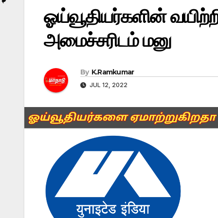
ஓய்வூதியர்களின் வயிற்றில
அமைச்சரிடம் மனு
By
K.Ramkumar
JUL 12, 2022