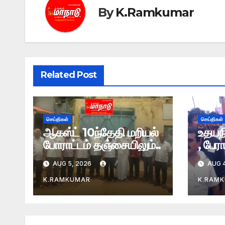
By
K.Ramkumar
Related Post
செய்திகள்
செய்திகள்
ஆகஸ்ட் 10ந்தேதி மறியல்
உதயந
போராட்டம் தஞ்சையிலும்..
, பேர
AUG 5, 2026
AUG 4
K.RAMKUMAR
K.RAM