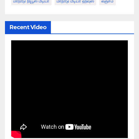
மாநாடு நியூஸ் மீடியா
மாநாடு மீடியா ஹவுஸ்
லஞ்சம்
Recent Video