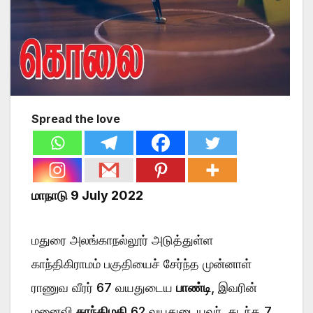
Spread the love
மாநாடு 9 July 2022
மதுரை அலங்காநல்லூர் அடுத்துள்ள
காந்திகிராமம் பகுதியைச் சேர்ந்த முன்னாள்
ராணுவ வீரர் 67 வயதுடைய
பாண்டி
, இவரின்
மனைவி
காந்திமதி
62 வயதுடையவர். கடந்த 7