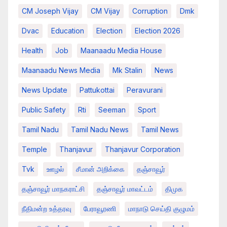
CM Joseph Vijay
CM Vijay
Corruption
Dmk
Dvac
Education
Election
Election 2026
Health
Job
Maanaadu Media House
Maanaadu News Media
Mk Stalin
News
News Update
Pattukottai
Peravurani
Public Safety
Rti
Seeman
Sport
Tamil Nadu
Tamil Nadu News
Tamil News
Temple
Thanjavur
Thanjavur Corporation
Tvk
ஊழல்
சீமான் அறிக்கை
தஞ்சாவூர்
தஞ்சாவூர் மாநகராட்சி
தஞ்சாவூர் மாவட்டம்
திமுக
நீதிமன்ற உத்தரவு
பேராவூரணி
மாநாடு செய்தி குழுமம்