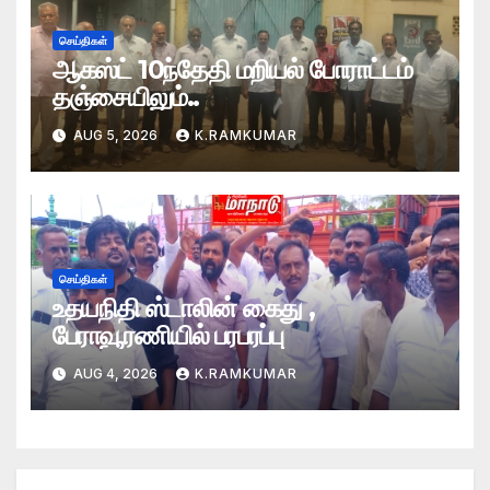
செய்திகள்
ஆகஸ்ட் 10ந்தேதி மறியல் போராட்டம்
தஞ்சையிலும்..
AUG 5, 2026
K.RAMKUMAR
செய்திகள்
உதயநிதி ஸ்டாலின் கைது ,
பேராவூரணியில் பரபரப்பு
AUG 4, 2026
K.RAMKUMAR