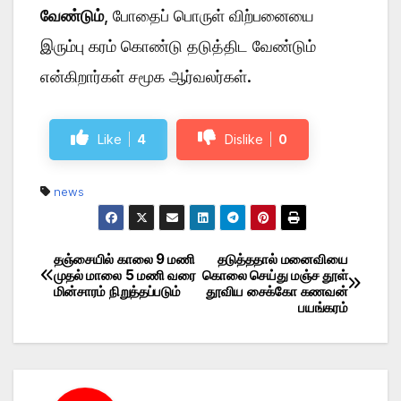
வேண்டும்
, போதைப் பொருள் விற்பனையை
இரும்பு கரம் கொண்டு தடுத்திட வேண்டும்
என்கிறார்கள் சமூக ஆர்வலர்கள்.
Like
4
Dislike
0
news
தஞ்சையில் காலை 9 மணி
தடுத்ததால் மனைவியை
Post
முதல் மாலை 5 மணி வரை
கொலை செய்து மஞ்ச தூள்
மின்சாரம் நிறுத்தப்படும்
தூவிய சைக்கோ கணவன்
navigation
பயங்கரம்