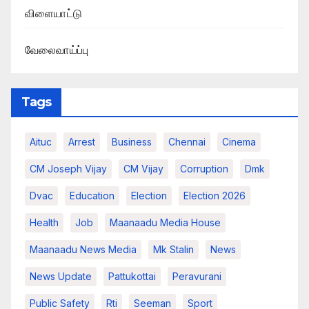
விளையாட்டு
வேலைவாய்ப்பு
Tags
Aituc
Arrest
Business
Chennai
Cinema
CM Joseph Vijay
CM Vijay
Corruption
Dmk
Dvac
Education
Election
Election 2026
Health
Job
Maanaadu Media House
Maanaadu News Media
Mk Stalin
News
News Update
Pattukottai
Peravurani
Public Safety
Rti
Seeman
Sport