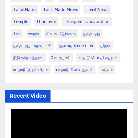
Tamil Nadu
Tamil Nadu News
Tamil News
Temple
Thanjavur
Thanjavur Corporation
Tvk
ஊழல்
சீமான் அறிக்கை
தஞ்சாவூர்
தஞ்சாவூர் மாநகராட்சி
தஞ்சாவூர் மாவட்டம்
திமுக
நீதிமன்ற உத்தரவு
பேராவூரணி
மாநாடு செய்தி குழுமம்
மாநாடு நியூஸ் மீடியா
மாநாடு மீடியா ஹவுஸ்
லஞ்சம்
Recent Video