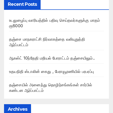
Recent Posts
உடலுழைப்பு வாரியத்தில் பதிவு செய்தவர்களுக்கு மாதம்
ரூ6000
தஞ்சை மாநகராட்சி நிர்வாகத்தை வலியுறுத்தி
ஆர்ப்பாட்டம்
ஆகஸ்ட் 10ந்தேதி மறியல் போராட்டம் தஞ்சையிலும்..
உதயநிதி ஸ்டாலின் கைது , பேராவூரணியில் பரபரப்பு
தஞ்சையில் அனைத்து தொழிற்சங்கங்கள் சார்பில்
கண்டன ஆர்ப்பாட்டம்
Archives