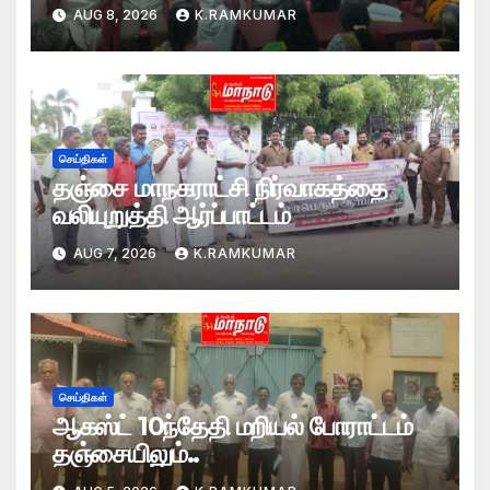
AUG 8, 2026
K.RAMKUMAR
செய்திகள்
தஞ்சை மாநகராட்சி நிர்வாகத்தை
வலியுறுத்தி ஆர்ப்பாட்டம்
AUG 7, 2026
K.RAMKUMAR
செய்திகள்
ஆகஸ்ட் 10ந்தேதி மறியல் போராட்டம்
தஞ்சையிலும்..