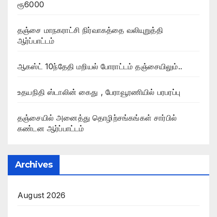
ரூ6000
தஞ்சை மாநகராட்சி நிர்வாகத்தை வலியுறுத்தி
ஆர்ப்பாட்டம்
ஆகஸ்ட் 10ந்தேதி மறியல் போராட்டம் தஞ்சையிலும்..
உதயநிதி ஸ்டாலின் கைது , பேராவூரணியில் பரபரப்பு
தஞ்சையில் அனைத்து தொழிற்சங்கங்கள் சார்பில்
கண்டன ஆர்ப்பாட்டம்
Archives
August 2026