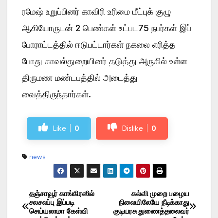
ரமேஷ் உறுப்பினர் காவிரி உரிமை மீட்புக் குழு
ஆகியோருடன் 2 பெண்கள் உட்பட75 நபர்கள் இப்
போராட்டத்தில் ஈடுபட்டார்கள் நகலை எரித்த
போது காவல்துறையினர் தடுத்து அருகில் உள்ள
திருமண மண்டபத்தில் அடைத்து
வைத்திருந்தார்கள்.
Like
0
Dislike
0
news
தஞ்சாவூர் காங்கிரஸில்
கல்வி முறை பழைய
Post
சலசலப்பு இப்படி
நிலையிலேயே நீடிக்காது
செய்யலாமா கேள்வி
குடியரசு துணைத்தலைவர்