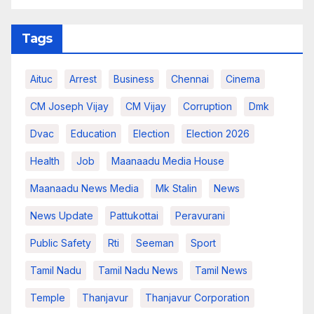
Tags
Aituc
Arrest
Business
Chennai
Cinema
CM Joseph Vijay
CM Vijay
Corruption
Dmk
Dvac
Education
Election
Election 2026
Health
Job
Maanaadu Media House
Maanaadu News Media
Mk Stalin
News
News Update
Pattukottai
Peravurani
Public Safety
Rti
Seeman
Sport
Tamil Nadu
Tamil Nadu News
Tamil News
Temple
Thanjavur
Thanjavur Corporation