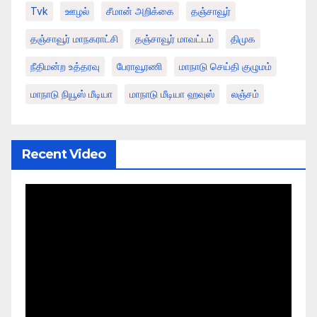
Tvk
ஊழல்
சீமான் அறிக்கை
தஞ்சாவூர்
தஞ்சாவூர் மாநகராட்சி
தஞ்சாவூர் மாவட்டம்
திமுக
நீதிமன்ற உத்தரவு
பேராவூரணி
மாநாடு செய்தி குழுமம்
மாநாடு நியூஸ் மீடியா
மாநாடு மீடியா ஹவுஸ்
லஞ்சம்
Recent Video