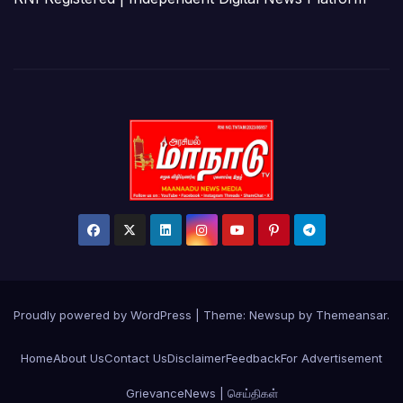
Proudly powered by WordPress
|
Theme:
Newsup
by
Themeansar
.
Home
About Us
Contact Us
Disclaimer
Feedback
For Advertisement
Grievance
News | செய்திகள்