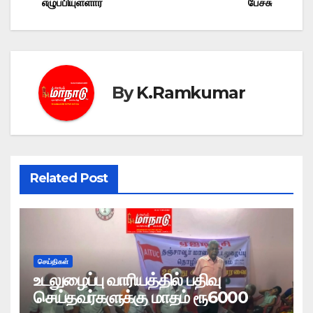
navigation
எழுப்பியுள்ளார்
பேச்சு
By
K.Ramkumar
Related Post
செய்திகள்
உடலுழைப்பு வாரியத்தில் பதிவு
செய்தவர்களுக்கு மாதம் ரூ6000