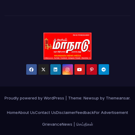
Proudly powered by WordPress
|
Theme:
Newsup
by
Themeansar
.
Home
About Us
Contact Us
Disclaimer
Feedback
For Advertisement
Grievance
News | செய்திகள்