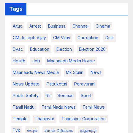
Tags
Aituc
Arrest
Business
Chennai
Cinema
CM Joseph Vijay
CM Vijay
Corruption
Dmk
Dvac
Education
Election
Election 2026
Health
Job
Maanaadu Media House
Maanaadu News Media
Mk Stalin
News
News Update
Pattukottai
Peravurani
Public Safety
Rti
Seeman
Sport
Tamil Nadu
Tamil Nadu News
Tamil News
Temple
Thanjavur
Thanjavur Corporation
Tvk
ஊழல்
சீமான் அறிக்கை
தஞ்சாவூர்