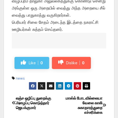
விழுப்புரம் தாலுகா அலுவலகத்துக்கு கொண்டு சென்று
அங்குள்ள ஒரு அறையில் வைத்து அந்த அறையை சீல்
வைத்து பாதுகாத்து வருகிறார்கள்.
பெரியார் சிலை சேதம் அடைந்த இடத்தை நகராட்சி
ஊழியர்கள் சுத்தம் செய்தனர்.
Like
0
Dislike
0
news
லஞ்ச ஒழிப்பு துறைக்கு
மாஸ்க் போடவில்லையா
Post
அழைப்பு கொடுத்தார்
வேலை காலி
ஜெயக்குமார்
சுகாதாரத்துறை
navigation
எச்சரிக்கை