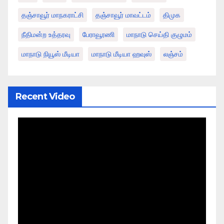
தஞ்சாவூர் மாநகராட்சி
தஞ்சாவூர் மாவட்டம்
திமுக
நீதிமன்ற உத்தரவு
பேராவூரணி
மாநாடு செய்தி குழுமம்
மாநாடு நியூஸ் மீடியா
மாநாடு மீடியா ஹவுஸ்
லஞ்சம்
Recent Video