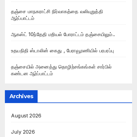
தஞ்சை மாநகராட்சி நிர்வாகத்தை வலியுறுத்தி
ஆர்ப்பாட்டம்
ஆகஸ்ட் 10ந்தேதி மறியல் போராட்டம் தஞ்சையிலும்..
உதயநிதி ஸ்டாலின் கைது , பேராவூரணியில் பரபரப்பு
தஞ்சையில் அனைத்து தொழிற்சங்கங்கள் சார்பில்
கண்டன ஆர்ப்பாட்டம்
Archives
August 2026
July 2026