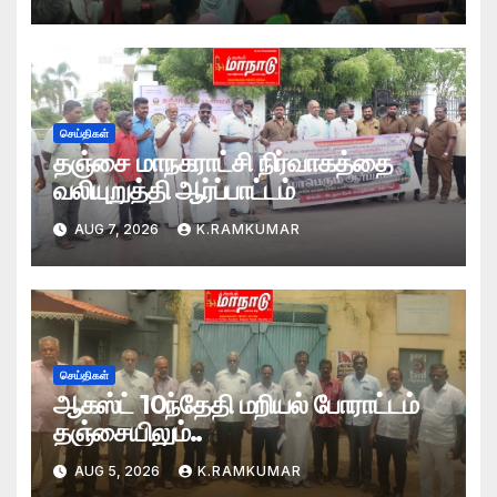
செய்திகள்
தஞ்சை மாநகராட்சி நிர்வாகத்தை
வலியுறுத்தி ஆர்ப்பாட்டம்
AUG 7, 2026
K.RAMKUMAR
செய்திகள்
ஆகஸ்ட் 10ந்தேதி மறியல் போராட்டம்
தஞ்சையிலும்..
AUG 5, 2026
K.RAMKUMAR