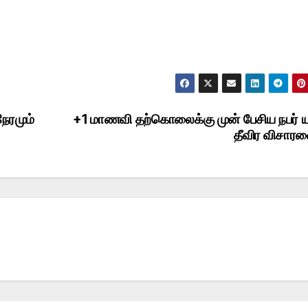
ேரமும்
+1 மாணவி தற்கொலைக்கு முன் பேசிய நபர் ய
தீவிர விசா