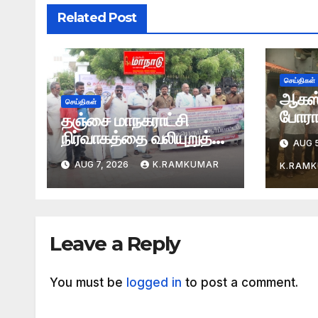
Related Post
செய்திகள்
ஆகஸ்ட
செய்திகள்
போராட
தஞ்சை மாநகராட்சி
நிர்வாகத்தை வலியுறுத்தி
AUG 5
ஆர்ப்பாட்டம்
AUG 7, 2026
K.RAMKUMAR
K.RAM
Leave a Reply
You must be
logged in
to post a comment.