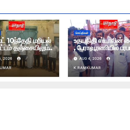
செய்திகள்
் 10ந்தேதி மறியல்
உதயநிதி ஸ்டாலின் 
்டம் தஞ்சையிலும்..
, பேராவூரணியில் பரபர
, 2026
AUG 4, 2026
KUMAR
K.RAMKUMAR