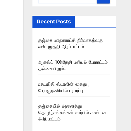
Recent Posts
தஞ்சை மாநகராட்சி நிர்வாகத்தை
வலியுறுத்தி ஆர்ப்பாட்டம்
ஆகஸ்ட் 10ந்தேதி மறியல் போராட்டம்
தஞ்சையிலும்..
உதயநிதி ஸ்டாலின் கைது ,
பேராவூரணியில் பரபரப்பு
தஞ்சையில் அனைத்து
தொழிற்சங்கங்கள் சார்பில் கண்டன
ஆர்ப்பாட்டம்