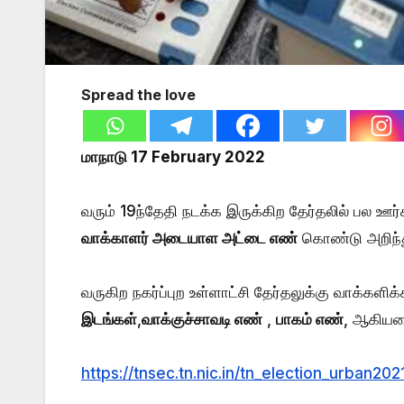
Spread the love
மாநாடு 17 February 2022
வரும் 19ந்தேதி நடக்க இருக்கிற தேர்தலில் பல ஊர்
வாக்காளர் அடையாள அட்டை எண்
கொண்டு அறிந்
வருகிற நகர்ப்புற உள்ளாட்சி தேர்தலுக்கு வாக்களி
இடங்கள்
,
வாக்குச்சாவடி எண்
,
பாகம் எண்
, ஆகியவ
https://tnsec.tn.nic.in/tn_election_urban202