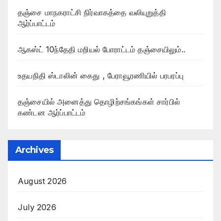
தஞ்சை மாநகராட்சி நிர்வாகத்தை வலியுறுத்தி
ஆர்ப்பாட்டம்
ஆகஸ்ட் 10ந்தேதி மறியல் போராட்டம் தஞ்சையிலும்..
உதயநிதி ஸ்டாலின் கைது , பேராவூரணியில் பரபரப்பு
தஞ்சையில் அனைத்து தொழிற்சங்கங்கள் சார்பில்
கண்டன ஆர்ப்பாட்டம்
Archives
August 2026
July 2026