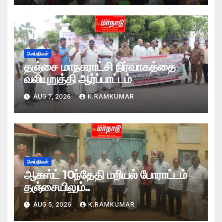
செய்திகள்
தஞ்சை மாநகராட்சி நிர்வாகத்தை
வலியுறுத்தி ஆர்ப்பாட்டம்
AUG 7, 2026
K.RAMKUMAR
செய்திகள்
ஆகஸ்ட் 10ந்தேதி மறியல் போராட்டம்
தஞ்சையிலும்..
AUG 5, 2026
K.RAMKUMAR