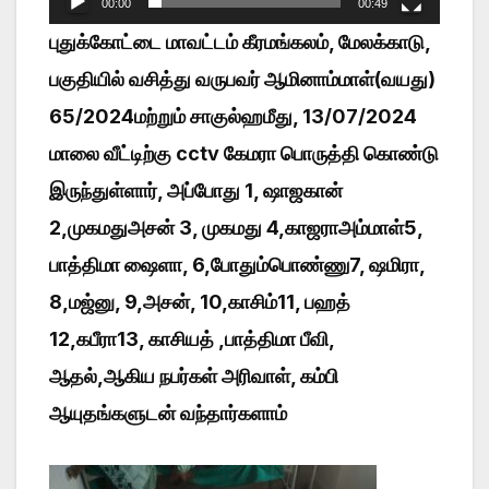
00:00
00:49
புதுக்கோட்டை மாவட்டம் கீரமங்கலம், மேலக்காடு,
பகுதியில் வசித்து வருபவர் ஆமினாம்மாள்(வயது)
65/2024மற்றும் சாகுல்ஹமீது, 13/07/2024
மாலை வீட்டிற்கு cctv கேமரா பொருத்தி கொண்டு
இருந்துள்ளார், அப்போது 1, ஷாஜகான்
2,முகமதுஅசன் 3, முகமது 4,காஜராஅம்மாள்5,
பாத்திமா ஷைளா, 6,போதும்பொண்ணு7, ஷமிரா,
8,மஜ்னு, 9,அசன், 10,காசிம்11, பஹத்
12,கபீரா13, காசியத் ,பாத்திமா பீவி,
ஆதல்,ஆகிய நபர்கள் அரிவாள், கம்பி
ஆயுதங்களுடன் வந்தார்களாம்