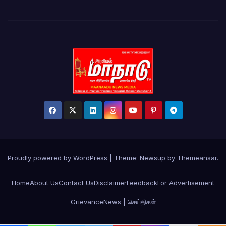
Proudly powered by WordPress
|
Theme:
Newsup
by
Themeansar
.
Home
About Us
Contact Us
Disclaimer
Feedback
For Advertisement
Grievance
News | செய்திகள்