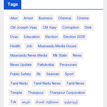
Tags
Aituc
Arrest
Business
Chennai
Cinema
CM Joseph Vijay
CM Vijay
Corruption
Dmk
Dvac
Education
Election
Election 2026
Health
Job
Maanaadu Media House
Maanaadu News Media
Mk Stalin
News
News Update
Pattukottai
Peravurani
Public Safety
Rti
Seeman
Sport
Tamil Nadu
Tamil Nadu News
Tamil News
Temple
Thanjavur
Thanjavur Corporation
Tvk
ஊழல்
சீமான் அறிக்கை
தஞ்சாவூர்