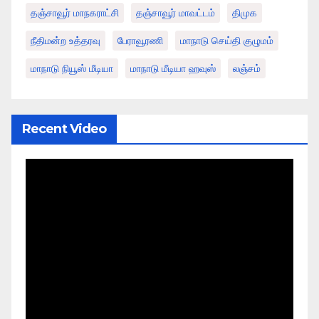
தஞ்சாவூர் மாநகராட்சி
தஞ்சாவூர் மாவட்டம்
திமுக
நீதிமன்ற உத்தரவு
பேராவூரணி
மாநாடு செய்தி குழுமம்
மாநாடு நியூஸ் மீடியா
மாநாடு மீடியா ஹவுஸ்
லஞ்சம்
Recent Video