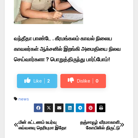
வந்தீதா பாண்டே . கீரமங்கலம் காவல் நிலைய
காவலர்கள் ஆக்சனில் இறங்கி அமைதியை நிலவ
செய்வார்களா ? பொறுத்திருந்து பார்ப்போம்!
Like
2
Dislike
0
news
மின் கட்டணம் உயர்வு
தஞ்சாவூர் வீரமாகாளி
Post
எவ்வளவு தெரியுமா இதோ
கோயிலில் திருட்டு