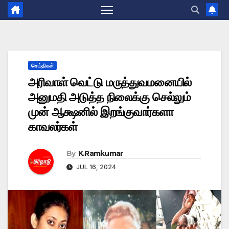
செய்திகள்
அரிவாள் வெட்டு மருத்துவமனையில்
அனுமதி அடுத்த நிலைக்கு செல்லும்
முன் ஆக்ஷனில் இறங்குவார்களா
காவலர்கள்
By
K.Ramkumar
JUL 16, 2024