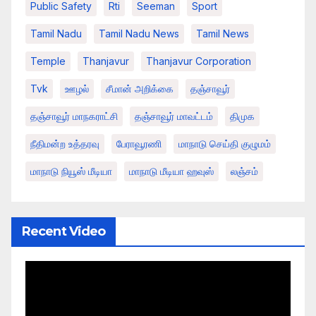
Public Safety
Rti
Seeman
Sport
Tamil Nadu
Tamil Nadu News
Tamil News
Temple
Thanjavur
Thanjavur Corporation
Tvk
ஊழல்
சீமான் அறிக்கை
தஞ்சாவூர்
தஞ்சாவூர் மாநகராட்சி
தஞ்சாவூர் மாவட்டம்
திமுக
நீதிமன்ற உத்தரவு
பேராவூரணி
மாநாடு செய்தி குழுமம்
மாநாடு நியூஸ் மீடியா
மாநாடு மீடியா ஹவுஸ்
லஞ்சம்
Recent Video