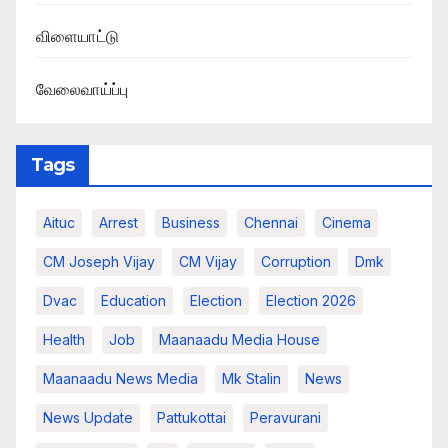
விளையாட்டு
வேலைவாய்ப்பு
Tags
Aituc
Arrest
Business
Chennai
Cinema
CM Joseph Vijay
CM Vijay
Corruption
Dmk
Dvac
Education
Election
Election 2026
Health
Job
Maanaadu Media House
Maanaadu News Media
Mk Stalin
News
News Update
Pattukottai
Peravurani