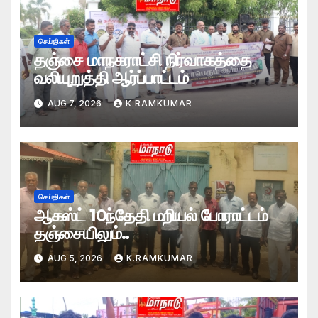
செய்திகள்
தஞ்சை மாநகராட்சி நிர்வாகத்தை
வலியுறுத்தி ஆர்ப்பாட்டம்
AUG 7, 2026
K.RAMKUMAR
செய்திகள்
ஆகஸ்ட் 10ந்தேதி மறியல் போராட்டம்
தஞ்சையிலும்..
AUG 5, 2026
K.RAMKUMAR