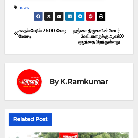
news
காதல் பேரில் 7500 கோடி
தஞ்சை திமுகவின் மேயர்
Post
மோசடி
வேட்பாளருக்கு ஆண்
குழந்தை பிறந்துள்ளது
navigation
By
K.Ramkumar
Related Post