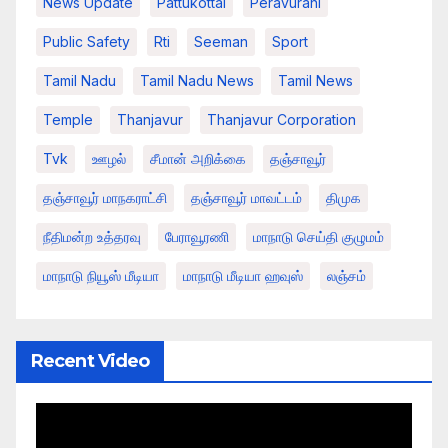
News Update
Pattukottai
Peravurani
Public Safety
Rti
Seeman
Sport
Tamil Nadu
Tamil Nadu News
Tamil News
Temple
Thanjavur
Thanjavur Corporation
Tvk
ஊழல்
சீமான் அறிக்கை
தஞ்சாவூர்
தஞ்சாவூர் மாநகராட்சி
தஞ்சாவூர் மாவட்டம்
திமுக
நீதிமன்ற உத்தரவு
பேராவூரணி
மாநாடு செய்தி குழுமம்
மாநாடு நியூஸ் மீடியா
மாநாடு மீடியா ஹவுஸ்
லஞ்சம்
Recent Video