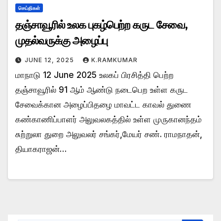
செய்திகள்
தஞ்சாவூரில் உலக புகழ்பெற்ற கருட சேவை,
முதல்வருக்கு அழைப்பு
JUNE 12, 2025
K.RAMKUMAR
மாநாடு 12 June 2025 உலகப் பிரசித்தி பெற்ற
தஞ்சாவூரில் 91 ஆம் ஆண்டு நடைபெற உள்ள கருட
சேவைக்கான அழைப்பிதழை மாவட்ட காவல் துணை
கண்காணிப்பாளர் அலுவலகத்தில் உள்ள முருகானந்தம்
சுற்றுலா துறை அலுவலர் சங்கர்,மேயர் சண். ராமநாதன்,
தியாகராஜன்…