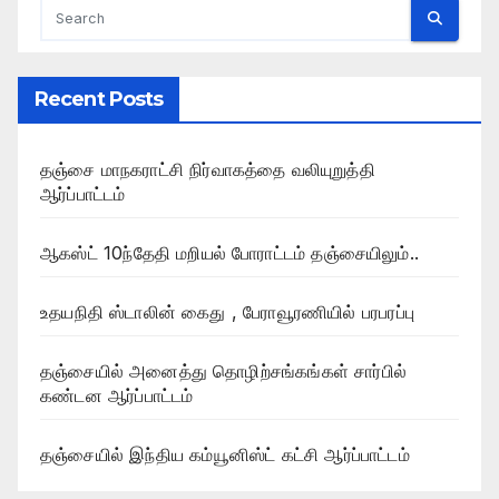
Recent Posts
தஞ்சை மாநகராட்சி நிர்வாகத்தை வலியுறுத்தி
ஆர்ப்பாட்டம்
ஆகஸ்ட் 10ந்தேதி மறியல் போராட்டம் தஞ்சையிலும்..
உதயநிதி ஸ்டாலின் கைது , பேராவூரணியில் பரபரப்பு
தஞ்சையில் அனைத்து தொழிற்சங்கங்கள் சார்பில்
கண்டன ஆர்ப்பாட்டம்
தஞ்சையில் இந்திய கம்யூனிஸ்ட் கட்சி ஆர்ப்பாட்டம்