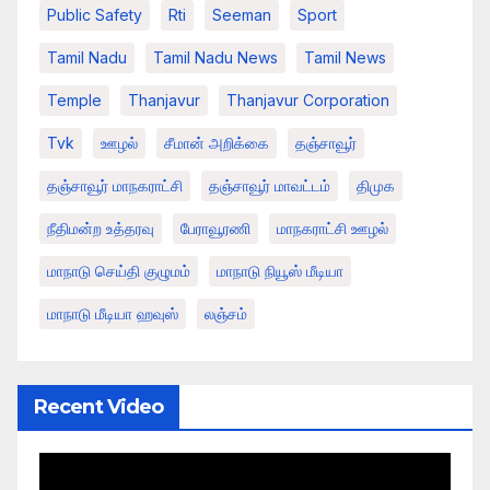
Public Safety
Rti
Seeman
Sport
Tamil Nadu
Tamil Nadu News
Tamil News
Temple
Thanjavur
Thanjavur Corporation
Tvk
ஊழல்
சீமான் அறிக்கை
தஞ்சாவூர்
தஞ்சாவூர் மாநகராட்சி
தஞ்சாவூர் மாவட்டம்
திமுக
நீதிமன்ற உத்தரவு
பேராவூரணி
மாநகராட்சி ஊழல்
மாநாடு செய்தி குழுமம்
மாநாடு நியூஸ் மீடியா
மாநாடு மீடியா ஹவுஸ்
லஞ்சம்
Recent Video