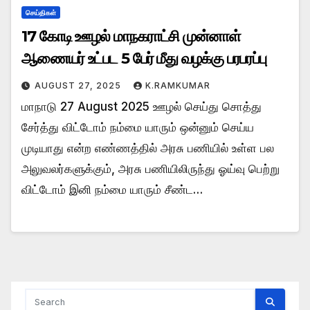
செய்திகள்
17 கோடி ஊழல் மாநகராட்சி முன்னாள்
ஆணையர் உட்பட 5 பேர் மீது வழக்கு பரபரப்பு
AUGUST 27, 2025
K.RAMKUMAR
மாநாடு 27 August 2025 ஊழல் செய்து சொத்து
சேர்த்து விட்டோம் நம்மை யாரும் ஒன்னும் செய்ய
முடியாது என்ற எண்ணத்தில் அரசு பணியில் உள்ள பல
அலுவலர்களுக்கும், அரசு பணியிலிருந்து ஓய்வு பெற்று
விட்டோம் இனி நம்மை யாரும் சீண்ட…