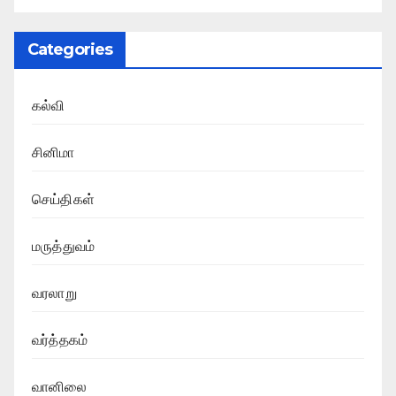
Categories
கல்வி
சினிமா
செய்திகள்
மருத்துவம்
வரலாறு
வர்த்தகம்
வானிலை