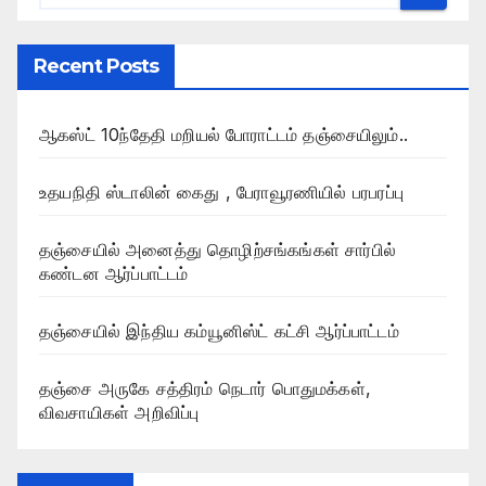
Recent Posts
ஆகஸ்ட் 10ந்தேதி மறியல் போராட்டம் தஞ்சையிலும்..
உதயநிதி ஸ்டாலின் கைது , பேராவூரணியில் பரபரப்பு
தஞ்சையில் அனைத்து தொழிற்சங்கங்கள் சார்பில்
கண்டன ஆர்ப்பாட்டம்
தஞ்சையில் இந்திய கம்யூனிஸ்ட் கட்சி ஆர்ப்பாட்டம்
தஞ்சை அருகே சத்திரம் நெடார் பொதுமக்கள்,
விவசாயிகள் அறிவிப்பு