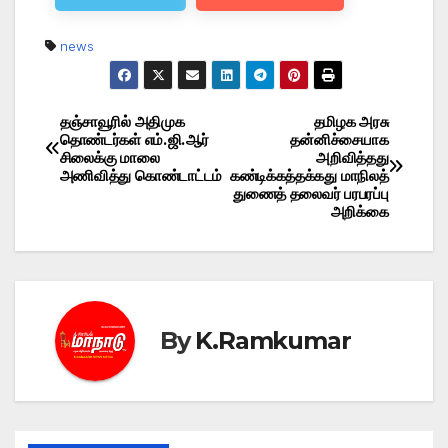
news
தஞ்சாவூரில் அதிமுக
தமிழக அரசு
Post
தொண்டர்கள் எம்.ஜி.ஆர்
தன்னிச்சையாக
சிலைக்கு மாலை
அறிவித்தது
navigation
அணிவித்து கொண்டாட்டம்
கண்டிக்கத்தக்கது மாநிலத்
துணைத் தலைவர் பரபரப்பு
அறிக்கை
By
K.Ramkumar