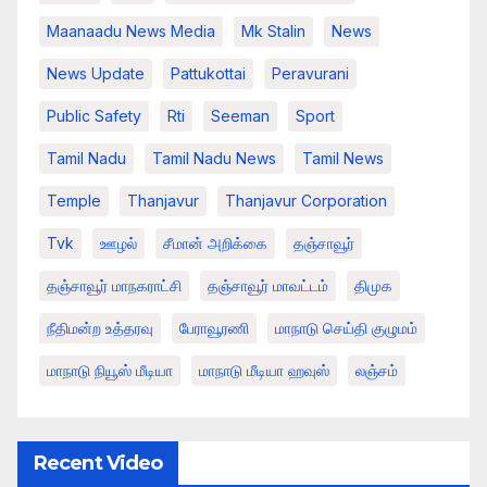
Maanaadu News Media
Mk Stalin
News
News Update
Pattukottai
Peravurani
Public Safety
Rti
Seeman
Sport
Tamil Nadu
Tamil Nadu News
Tamil News
Temple
Thanjavur
Thanjavur Corporation
Tvk
ஊழல்
சீமான் அறிக்கை
தஞ்சாவூர்
தஞ்சாவூர் மாநகராட்சி
தஞ்சாவூர் மாவட்டம்
திமுக
நீதிமன்ற உத்தரவு
பேராவூரணி
மாநாடு செய்தி குழுமம்
மாநாடு நியூஸ் மீடியா
மாநாடு மீடியா ஹவுஸ்
லஞ்சம்
Recent Video