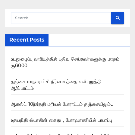
Recent Posts
உடலுழைப்பு வாரியத்தில் பதிவு செய்தவர்களுக்கு மாதம்
ரூ6000
தஞ்சை மாநகராட்சி நிர்வாகத்தை வலியுறுத்தி
ஆர்ப்பாட்டம்
ஆகஸ்ட் 10ந்தேதி மறியல் போராட்டம் தஞ்சையிலும்..
உதயநிதி ஸ்டாலின் கைது , பேராவூரணியில் பரபரப்பு