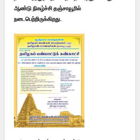
ஆண்டு நிகழ்ச்சி தஞ்சாவூரில்
நடைபெற்றிருக்கிறது.