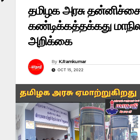
தமிழக அரசு தன்னிச்ச
கண்டிக்கத்தக்கது மாநி
அறிக்கை
By
K.Ramkumar
OCT 15, 2022