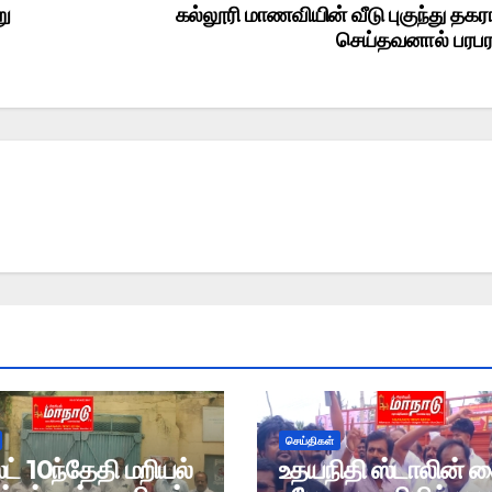
று
கல்லூரி மாணவியின் வீடு புகுந்து தகர
செய்தவனால் பரபரப
செய்திகள்
் 10ந்தேதி மறியல்
உதயநிதி ஸ்டாலின் 