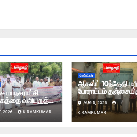
செய்திகள்
ஆகஸ்ட் 10ந்தேதி மற
போராட்டம் தஞ்சையிலு
ை மாநகராட்சி
ாகத்தை வலியுறுத்தி
AUG 5, 2026
ாட்டம்
, 2026
K.RAMKUMAR
K.RAMKUMAR