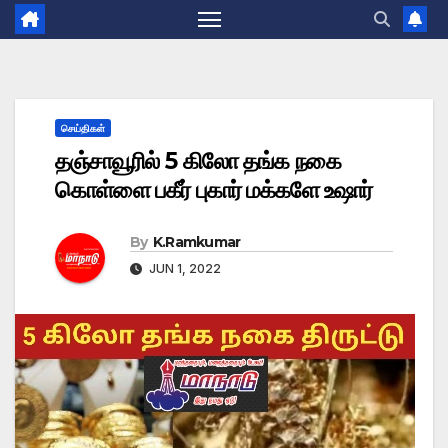
செய்திகள்
தஞ்சாவூரில் 5 கிலோ தங்க நகை
கொள்ளை பகீர் புகார் மக்களே உஷார்
By
K.Ramkumar
JUN 1, 2022