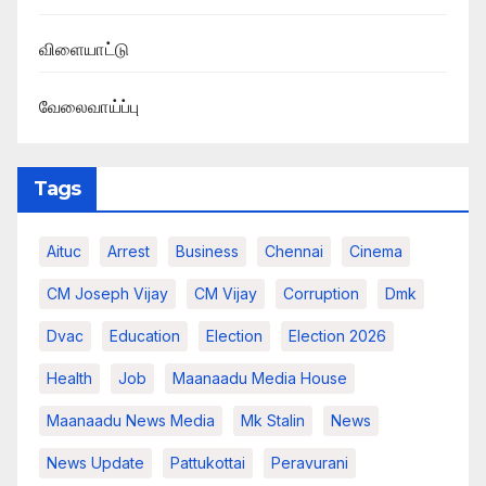
விளையாட்டு
வேலைவாய்ப்பு
Tags
Aituc
Arrest
Business
Chennai
Cinema
CM Joseph Vijay
CM Vijay
Corruption
Dmk
Dvac
Education
Election
Election 2026
Health
Job
Maanaadu Media House
Maanaadu News Media
Mk Stalin
News
News Update
Pattukottai
Peravurani