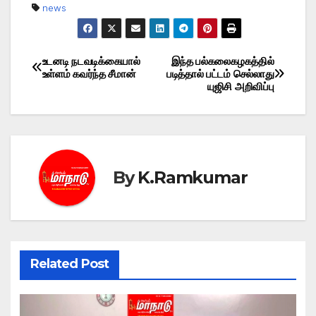
news
உடனடி நடவடிக்கையால்
இந்த பல்கலைகழகத்தில்
Post
உள்ளம் கவர்ந்த சீமான்
படித்தால் பட்டம் செல்லாது
யுஜிசி அறிவிப்பு
navigation
By
K.Ramkumar
Related Post