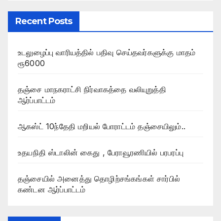
Recent Posts
உடலுழைப்பு வாரியத்தில் பதிவு செய்தவர்களுக்கு மாதம்
ரூ6000
தஞ்சை மாநகராட்சி நிர்வாகத்தை வலியுறுத்தி
ஆர்ப்பாட்டம்
ஆகஸ்ட் 10ந்தேதி மறியல் போராட்டம் தஞ்சையிலும்..
உதயநிதி ஸ்டாலின் கைது , பேராவூரணியில் பரபரப்பு
தஞ்சையில் அனைத்து தொழிற்சங்கங்கள் சார்பில்
கண்டன ஆர்ப்பாட்டம்