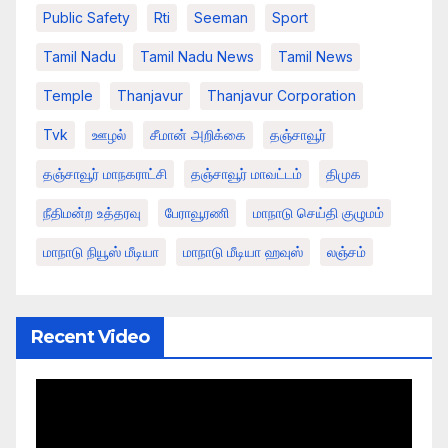
Public Safety
Rti
Seeman
Sport
Tamil Nadu
Tamil Nadu News
Tamil News
Temple
Thanjavur
Thanjavur Corporation
Tvk
ஊழல்
சீமான் அறிக்கை
தஞ்சாவூர்
தஞ்சாவூர் மாநகராட்சி
தஞ்சாவூர் மாவட்டம்
திமுக
நீதிமன்ற உத்தரவு
பேராவூரணி
மாநாடு செய்தி குழுமம்
மாநாடு நியூஸ் மீடியா
மாநாடு மீடியா ஹவுஸ்
லஞ்சம்
Recent Video