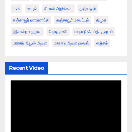
Tvk
ஊழல்
சீமான் அறிக்கை
தஞ்சாவூர்
தஞ்சாவூர் மாநகராட்சி
தஞ்சாவூர் மாவட்டம்
திமுக
நீதிமன்ற உத்தரவு
பேராவூரணி
மாநாடு செய்தி குழுமம்
மாநாடு நியூஸ் மீடியா
மாநாடு மீடியா ஹவுஸ்
லஞ்சம்
Recent Video