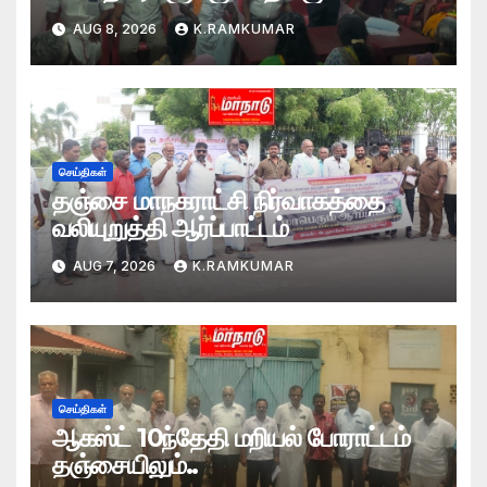
AUG 8, 2026
K.RAMKUMAR
செய்திகள்
தஞ்சை மாநகராட்சி நிர்வாகத்தை
வலியுறுத்தி ஆர்ப்பாட்டம்
AUG 7, 2026
K.RAMKUMAR
செய்திகள்
ஆகஸ்ட் 10ந்தேதி மறியல் போராட்டம்
தஞ்சையிலும்..