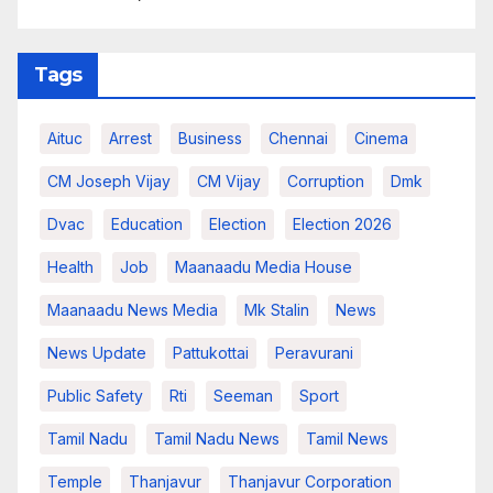
Tags
Aituc
Arrest
Business
Chennai
Cinema
CM Joseph Vijay
CM Vijay
Corruption
Dmk
Dvac
Education
Election
Election 2026
Health
Job
Maanaadu Media House
Maanaadu News Media
Mk Stalin
News
News Update
Pattukottai
Peravurani
Public Safety
Rti
Seeman
Sport
Tamil Nadu
Tamil Nadu News
Tamil News
Temple
Thanjavur
Thanjavur Corporation