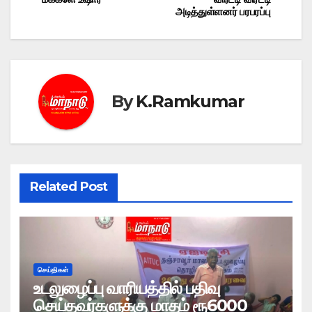
navigation
அடித்துள்ளனர் பரபரப்பு
By
K.Ramkumar
Related Post
செய்திகள்
உடலுழைப்பு வாரியத்தில் பதிவு
செய்தவர்களுக்கு மாதம் ரூ6000