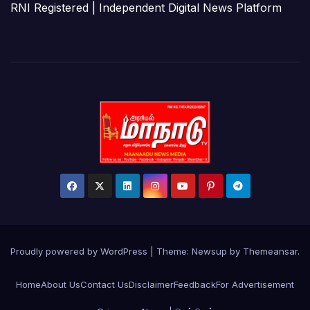
RNI Registered | Independent Digital News Platform
Proudly powered by WordPress
|
Theme:
Newsup
by
Themeansar
.
Home
About Us
Contact Us
Disclaimer
Feedback
For Advertisement