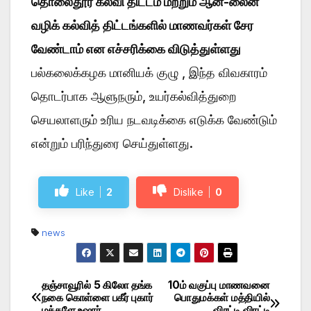
தொலைதூர கல்வி திட்டம் மற்றும் ஆன்-லைன்
வழிக் கல்வித் திட்டங்களில் மாணவர்கள் சேர
வேண்டாம் என எச்சரிக்கை விடுத்துள்ளது
பல்கலைக்கழக மானியக் குழு , இந்த விவகாரம்
தொடர்பாக ஆளுநரும், உயர்கல்வித்துறை
செயலாளரும் உரிய நடவடிக்கை எடுக்க வேண்டும்
என்றும் பரிந்துரை செய்துள்ளது.
Like
2
Dislike
0
news
தஞ்சாவூரில் 5 கிலோ தங்க
10ம் வகுப்பு மாணவனை
Post
நகை கொள்ளை பகீர் புகார்
பொதுமக்கள் மத்தியில்
மக்களே உஷார்
விரட்டி விரட்டி