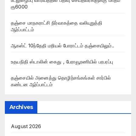
ரூ6000
தஞ்சை மாநகராட்சி நிர்வாகத்தை வலியுறுத்தி
ஆர்ப்பாட்டம்
ஆகஸ்ட் 10ந்தேதி மறியல் போராட்டம் தஞ்சையிலும்..
உதயநிதி ஸ்டாலின் கைது , பேராவூரணியில் பரபரப்பு
தஞ்சையில் அனைத்து தொழிற்சங்கங்கள் சார்பில்
கண்டன ஆர்ப்பாட்டம்
Archives
August 2026