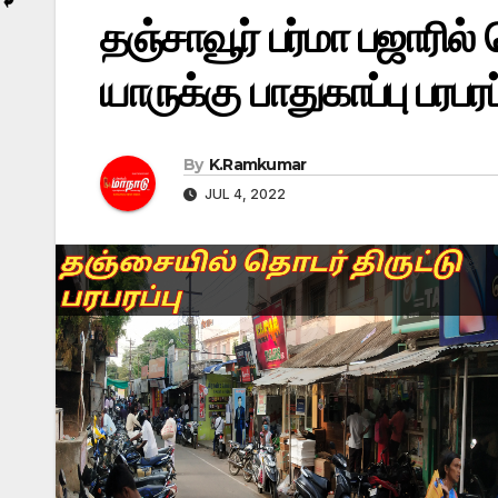
தஞ்சாவூர் பர்மா பஜாரில
யாருக்கு பாதுகாப்பு பரபரப்
By
K.Ramkumar
JUL 4, 2022