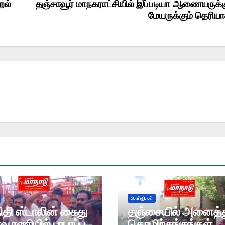
றல்
தஞ்சாவூர் மாநகராட்சியில் இப்படியா ஆணையருக்க
மேயருக்கும் தெரிய
செய்திகள்
ிதி ஸ்டாலின் கைது
தஞ்சையில் அனைத்
ாவூரணியில் பரபரப்பு
தொழிற்சங்கங்கள்