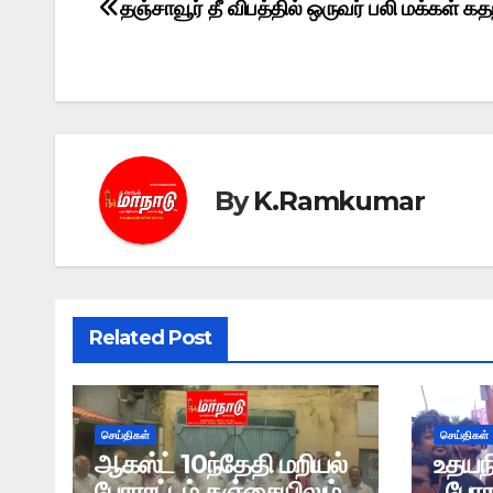
தஞ்சாவூர் தீ விபத்தில் ஒருவர் பலி மக்கள் கத
Post
navigation
By
K.Ramkumar
Related Post
செய்திகள்
செய்திகள்
ஆகஸ்ட் 10ந்தேதி மறியல்
உதயந
போராட்டம் தஞ்சையிலும்..
, பேர