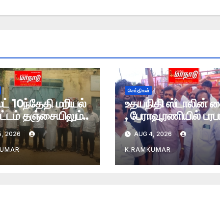
செய்திகள்
் 10ந்தேதி மறியல்
உதயநிதி ஸ்டாலின் 
்டம் தஞ்சையிலும்..
, பேராவூரணியில் பரபர
, 2026
AUG 4, 2026
KUMAR
K.RAMKUMAR