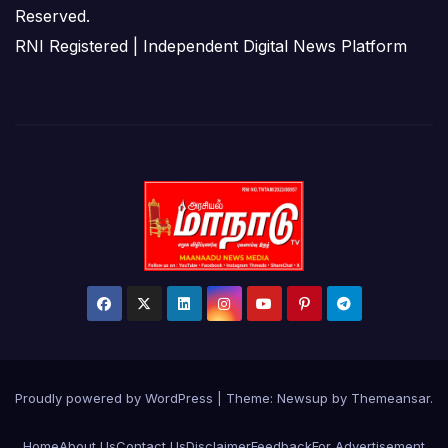
Reserved.
RNI Registered | Independent Digital News Platform
Proudly powered by WordPress
|
Theme:
Newsup
by
Themeansar
.
Home
About Us
Contact Us
Disclaimer
Feedback
For Advertisement