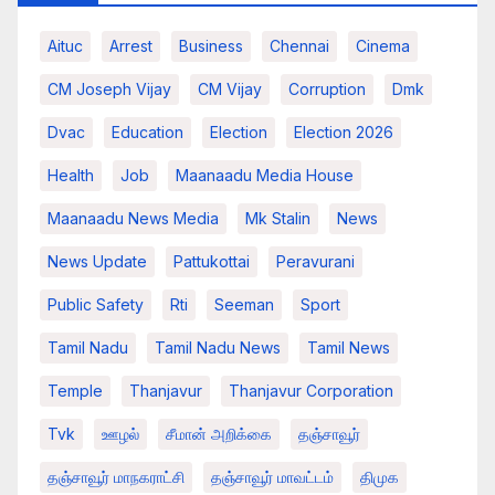
Aituc
Arrest
Business
Chennai
Cinema
CM Joseph Vijay
CM Vijay
Corruption
Dmk
Dvac
Education
Election
Election 2026
Health
Job
Maanaadu Media House
Maanaadu News Media
Mk Stalin
News
News Update
Pattukottai
Peravurani
Public Safety
Rti
Seeman
Sport
Tamil Nadu
Tamil Nadu News
Tamil News
Temple
Thanjavur
Thanjavur Corporation
Tvk
ஊழல்
சீமான் அறிக்கை
தஞ்சாவூர்
தஞ்சாவூர் மாநகராட்சி
தஞ்சாவூர் மாவட்டம்
திமுக