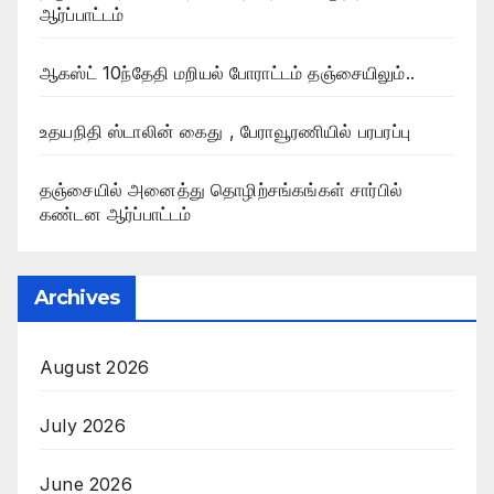
ஆர்ப்பாட்டம்
ஆகஸ்ட் 10ந்தேதி மறியல் போராட்டம் தஞ்சையிலும்..
உதயநிதி ஸ்டாலின் கைது , பேராவூரணியில் பரபரப்பு
தஞ்சையில் அனைத்து தொழிற்சங்கங்கள் சார்பில்
கண்டன ஆர்ப்பாட்டம்
Archives
August 2026
July 2026
June 2026