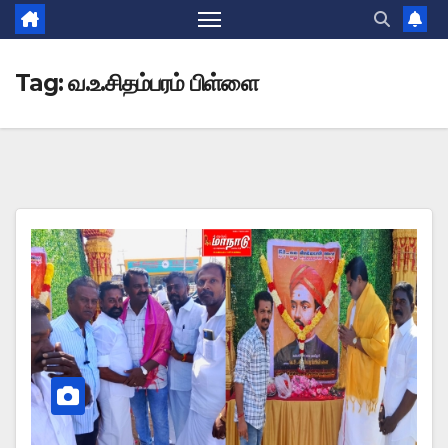
Tag:
வ.உ.சிதம்பரம் பிள்ளை