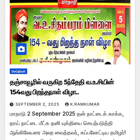
செய்திகள்
தஞ்சாவூரில் வருகிற 5ந்தேதி வ.உ.சியின்
154வது பிறந்தநாள் விழா..
SEPTEMBER 2, 2025
K.RAMKUMAR
மாநாடு 2 September 2025 தன் நாட்டைக் காக்க,
தாய் நாட்டை மீட்க தனி யுக்தியை செயற்படுத்தி
ஆங்கிலேயரை அலற வைத்தவர், கப்பலோட்டிய தமிழர்!