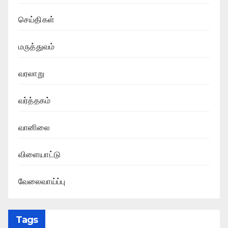
செய்திகள்
மருத்துவம்
வரலாறு
வர்த்தகம்
வானிலை
விளையாட்டு
வேலைவாய்ப்பு
Tags