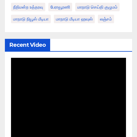
நீதிமன்ற உத்தரவு
பேராவூரணி
மாநாடு செய்தி குழுமம்
மாநாடு நியூஸ் மீடியா
மாநாடு மீடியா ஹவுஸ்
லஞ்சம்
Recent Video