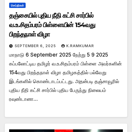
செய்திகள்
தஞ்சையில் புதிய நீதி கட்சி சார்பில்
வ.உ.சிதம்பரம் பிள்ளையின் 154வது
பிறந்தநாள் விழா
SEPTEMBER 6, 2025
K.RAMKUMAR
மாநாடு 6 September 2025 நேற்று 5 9 2025
கப்பலோட்டிய தமிழர் வ.உ.சிதம்பரம் பிள்ளை அவர்களின்
154வது பிறந்தநாள் விழா தமிழகத்தில் பல்வேறு
இடங்களில் கொண்டாடப்பட்டது. அதன்படி தஞ்சாவூரில்
புதிய நீதி கட்சி சார்பில் புதிய பேருந்து நிலையம்
ரவுண்டானா…