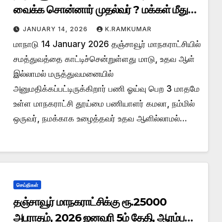
வைக்க சொன்னார் முதல்வர் ? மக்கள் மீது
உள்ள அக்கறை?..
JANUARY 14, 2026
K.RAMKUMAR
மாநாடு 14 January 2026 தஞ்சாவூர் மாநகராட்சியில்
சமத்துவத்தை காட்டிச்சென்றுள்ளது மாடு, உதவ ஆள்
இல்லாமல் மருத்துவமனையில்
அனுமதிக்கப்பட்டிருக்கிறார் பணி ஓய்வு பெற 3 மாதமே
உள்ள மாநகராட்சி தூய்மை பணியாளர் கமலா, நம்மில்
ஒருவர், நமக்காக உழைத்தவர் உதவ ஆளில்லாமல்…
செய்திகள்
தஞ்சாவூர் மாநகராட்சிக்கு ரூ.25000
அபராதம், 2026 ஜனவரி 5ம் தேதி, ஆரம்பமே